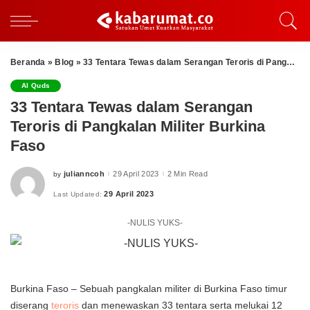
Beranda
»
Blog
»
33 Tentara Tewas dalam Serangan Teroris di Pangkalan Militer Burkina Faso
Al Quds
33 Tentara Tewas dalam Serangan
Teroris di Pangkalan Militer Burkina
Faso
julianncoh
29 April 2023
2 Min Read
by
Posted
by
29 April 2023
Last Updated:
-NULIS YUKS-
Burkina Faso – Sebuah pangkalan militer di Burkina Faso timur
diserang
teroris
dan menewaskan 33 tentara serta melukai 12