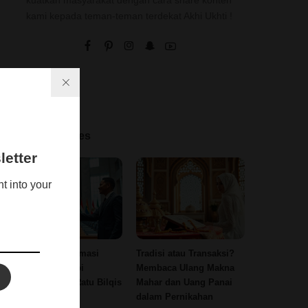
kuatkan masyarakat dengan cara share konten
kami kepada teman-teman terdekat Akhi Ukhti !
Latest Recipes
etter
ht into your
Pelajaran Diplomasi
Tradisi atau Transaksi?
Elegan dari Nabi
Membaca Ulang Makna
Sulaiman dan Ratu Bilqis
Mahar dan Uang Panai
dalam Pernikahan