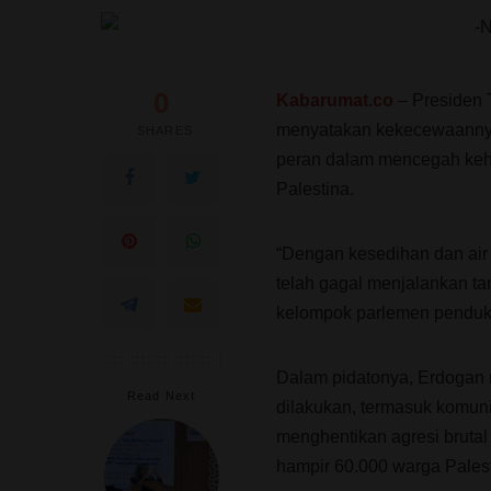
0
Kabarumat.co
– Presiden
menyatakan kekecewaannya 
SHARES
peran dalam mencegah keha
Palestina.
“Dengan kesedihan dan air
telah gagal menjalankan t
kelompok parlemen pendukun
Dalam pidatonya, Erdogan
Read Next
dilakukan, termasuk komuni
menghentikan agresi bruta
hampir 60.000 warga Palest