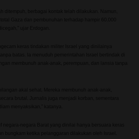
lah ditempuh, berbagai kontak telah dilakukan. Namun,
 total Gaza dan pembunuhan terhadap hampir 60.000
dicegah,” ujar Erdogan.
ecam keras tindakan militer Israel yang dinilainya
tanpa batas. Ia menuduh pemerintahan Israel bertindak di
engan membunuh anak-anak, perempuan, dan lansia tanpa
ehilangan akal sehat. Mereka membunuh anak-anak,
ecara brutal. Jurnalis juga menjadi korban, sementara
diam menyaksikan,” katanya.
if negara-negara Barat yang dinilai hanya bersuara keras
un bungkam ketika pelanggaran dilakukan oleh Israel.