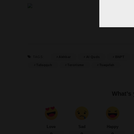
– A
Akhbar
Al Quds
BNPT
TAGS:
Tafaqquh
Terorisme
Tsaqafah
What’s 
Love
Sad
Happy