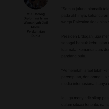
“Semua jalur diplomatik te
MUI Dorong
pada akhirnya, kehancuran
Diplomasi Islam
warga Palestina tidak bisa 
Wasathiyah Jadi
Model
Perdamaian
Dunia
Presiden Erdogan juga meng
sebagai bentuk kebrutalan 
luar nalar kemanusiaan, d
pandang bulu.
“Pemerintah Israel telah k
perempuan, dan orang tua s
media internasional hanya 
Ia juga menyindir sikap pas
dalam situasi tertentu, nam