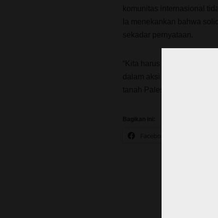
komunitas internasional tid
Ia menekankan bahwa solida
sekadar pernyataan.
“Kita harus lebih dari seka
dalam aksi nyata demi men
tanah Palestina,” pungkas 
Bagikan ini:
Facebook
X
– INDON