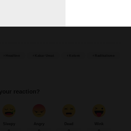
dvertisement –
Headline
Kabar Umat
Kolom
Radikalisme
your reaction?
Sleepy
Angry
Dead
Wink