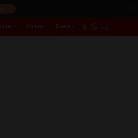
re
khbar
Kolom
Event