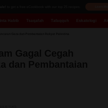
ale!
to get a free eCookbook with our top 25 recipes.
Learn Mo
inta Habib
Tsaqafah
Tafaqquh
Eskatologi
A
ancuran Gaza dan Pembantaian Rakyat Palestina
lam Gagal Cegah
a dan Pembantaian
NULIS YUKS-