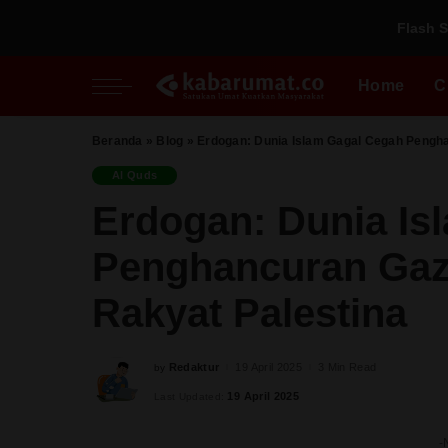
Flash S
Nasional
Inspiratif
Fikih Pradaban
Regional
Perspektif
Kupi
Home
C
Al Quds
Pesantren
Perempuan
Beranda
»
Blog
»
Erdogan: Dunia Islam Gagal Cegah Pengh
Nasional
Inspiratif
Fikih Pradaban
Milenial
Al Quds
Regional
Perspektif
Kupi
Erdogan: Dunia Is
Al Quds
Pesantren
Penghancuran Gaz
Perempuan
Milenial
Rakyat Palestina
Redaktur
19 April 2025
3 Min Read
by
Posted
by
19 April 2025
Last Updated:
-