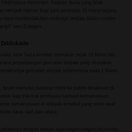
is HAM hanya menonton. Tatanan dunia yang tidak
an menjadi mainan bagi para penindas. Di mana negara-
a cepat memberlakukan embargo senjata dalam insiden
ang?” seru Erdogan.
Diblokade
rhadap Jalur Gaza kembali memanas sejak 18 Maret lalu,
cana perpanjangan gencatan senjata yang diusulkan
 berakhirnya gencatan senjata sebelumnya pada 1 Maret.
Israel memutus pasokan listrik ke pabrik desalinasi di
asuk bagi truk-truk pembawa bantuan kemanusiaan.
risis kemanusiaan di wilayah tersebut yang sejak awal
ade darat, laut, dan udara.
pidatonya dengan seruan agar negara-negara Islam dan