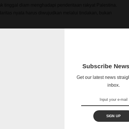
ak tinggal diam menghadapi penderitaan rakyat Palestina.
ritas nyata harus diwujudkan melalui tindakan, bukan
dar menonton. Saatnya bagi dunia Islam untuk bersatu
ghentikan tragedi ini dan mengembalikan kemanusiaan di
Erdogan.
Subscribe Newsl
Get our latest news straig
inbox.
SIGN UP
ESIA WORLDWIDE –