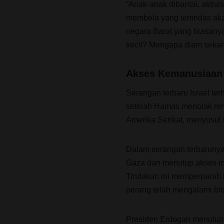
“Anak-anak dibantai, aktiv
membela yang tertindas ak
negara Barat yang biasany
kecil? Mengapa diam sekar
Akses Kemanusiaan 
Serangan terbaru Israel te
setelah Hamas menolak ren
Amerika Serikat, menyusul
Dalam serangan terbarunya, 
Gaza dan menutup akses m
Tindakan ini memperparah k
perang telah mengalami blok
Presiden Erdogan menutup 