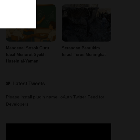
Mengenal Sosok Guru
Serangan Pemukim
Ideal Menurut Syekh
Israel Terus Meningkat
Husein al-Yamani
Latest Tweets
Please install plugin name "oAuth Twitter Feed for
Developers