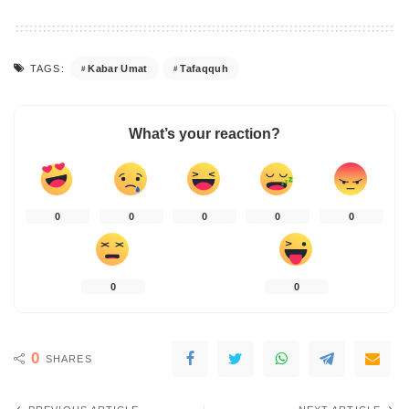
Kabar Umat
Tafaqquh
TAGS:
What’s your reaction?
0
0
0
0
0
0
0
0
SHARES