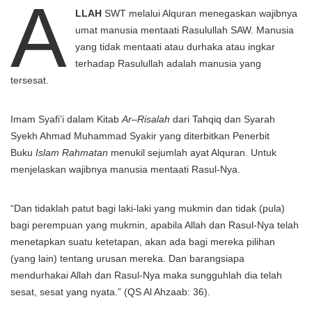
A
LLAH
SWT melalui Alquran menegaskan wajibnya
umat manusia mentaati Rasulullah SAW. Manusia
yang tidak mentaati atau durhaka atau ingkar
terhadap Rasulullah adalah manusia yang
tersesat.
Imam Syafi’i dalam Kitab
Ar
–
Risalah
dari Tahqiq dan Syarah
Syekh Ahmad Muhammad Syakir yang diterbitkan Penerbit
Buku
Islam Rahmatan
menukil sejumlah ayat Alquran. Untuk
menjelaskan wajibnya manusia mentaati Rasul-Nya.
“Dan tidaklah patut bagi laki-laki yang mukmin dan tidak (pula)
bagi perempuan yang mukmin, apabila Allah dan Rasul-Nya telah
menetapkan suatu ketetapan, akan ada bagi mereka pilihan
(yang lain) tentang urusan mereka. Dan barangsiapa
mendurhakai Allah dan Rasul-Nya maka sungguhlah dia telah
sesat, sesat yang nyata.” (QS Al Ahzaab: 36).