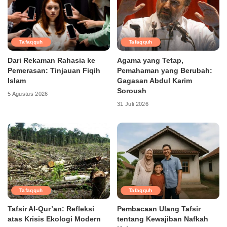
Tafaqquh
Tafaqquh
Dari Rekaman Rahasia ke
Agama yang Tetap,
Pemerasan: Tinjauan Fiqih
Pemahaman yang Berubah:
Islam
Gagasan Abdul Karim
Soroush
5 Agustus 2026
31 Juli 2026
Tafaqquh
Tafaqquh
Tafsir Al-Qur’an: Refleksi
Pembacaan Ulang Tafsir
atas Krisis Ekologi Modern
tentang Kewajiban Nafkah