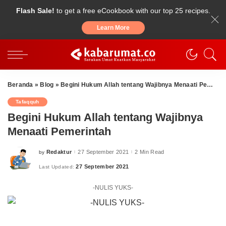
Flash Sale!
to get a free eCookbook with our top 25 recipes.
Learn More
Beranda
»
Blog
»
Begini Hukum Allah tentang Wajibnya Menaati Pemerintah
Tafaqquh
Begini Hukum Allah tentang Wajibnya
Menaati Pemerintah
Redaktur
27 September 2021
2 Min Read
by
Posted
by
27 September 2021
Last Updated:
-NULIS YUKS-