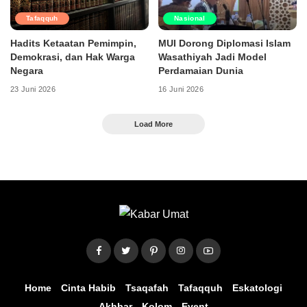
Tafaqquh
Nasional
Hadits Ketaatan Pemimpin,
MUI Dorong Diplomasi Islam
Demokrasi, dan Hak Warga
Wasathiyah Jadi Model
Negara
Perdamaian Dunia
23 Juni 2026
16 Juni 2026
Load More
Home
Cinta Habib
Tsaqafah
Tafaqquh
Eskatologi
Akhbar
Kolom
Event