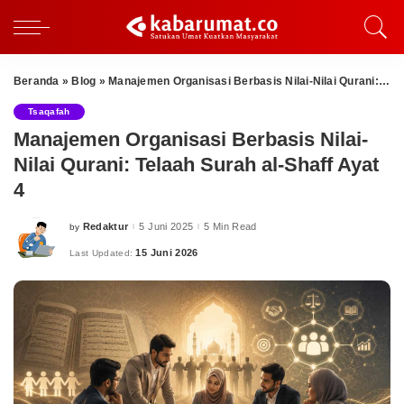
Beranda
»
Blog
»
Manajemen Organisasi Berbasis Nilai-Nilai Qurani: Telaah Surah al-Shaff Ayat 4
Tsaqafah
Manajemen Organisasi Berbasis Nilai-
Nilai Qurani: Telaah Surah al-Shaff Ayat
4
Redaktur
5 Juni 2025
5 Min Read
by
Posted
by
15 Juni 2026
Last Updated: