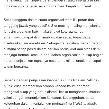
menekankan pentingnya perencanaan strategis serta distribusi
tugas yang tepat agar sistem organisasi berjalan optimal.
Setiap anggota dalam suatu organisasi memiliki peran dan
tanggung jawab yang spesifik. Jika masing-masing menjalankan
fungsinya dengan baik, maka tingkat ketergantungan
antarindividu dapat diminimalkan, dan setiap tugas dapat
diselesaikan secara efisien. Sebagaimana dalam medan perang,
di mana setiap posisi dalam barisan harus kuat dan stabil demi
menjaga formasi keseluruhan, dalam organisasi pun, tiap bagian
harus menjalankan tugasnya secara maksimal untuk mencapai
tujuan bersama.
Senada dengan penjelasan Wahbah al-Zuhaili dalam
Tafsir al-
Munīr
, Allah memberikan arahan kepada kaum beriman
mengenai sikap yang harus diambil ketika menghadapi musuh:
yakni dengan menunjukkan kekuatan, kesungguhan, serta
keteguhan dalam menjalankan perintah-Nya [
Tafsīr al-Munīr
,