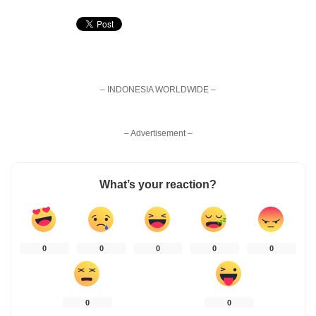
– INDONESIA WORLDWIDE –
– Advertisement –
What’s your reaction?
0
0
0
0
0
0
0