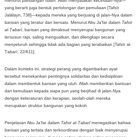
menurut pandangan Islam. Allah menyatakan kecintaan-Nya—
yang berarti juga bentuk pertolongan dan pemuliaan [Tafsīr
Jalālayn, 738]—kepada mereka yang berjuang di jalan-Nya dalam
barisan yang teratur dan bersatu. Menurut Abu Ja’far dalam
Tafsir
al-Ṭabarī
, barisan yang dimaksud menyerupai bangunan yang
tersusun rapi, saling menguatkan, dan dilengkapi secara
menyeluruh sehingga tidak ada bagian yang terabaikan [Tafsīr al-
Ṭabarī, 22/611].
Dalam konteks ini, strategi perang yang digambarkan ayat
tersebut menekankan pentingnya solidaritas dan kedisiplinan
dalam membentuk barisan yang utuh. Allah memberikan bantuan
dan kemuliaan kepada siapa pun yang berjihad di jalan-Nya
dengan keteraturan dan kerapian, seolah-olah mereka
merupakan struktur bangunan yang kokoh.
Penjelasan Abu Ja’far dalam
Tafsir al-Ṭabarī
menegaskan bahwa
barisan yang tertata dan terkoordinasi dengan baik menyerupai