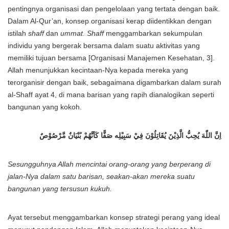
pentingnya organisasi dan pengelolaan yang tertata dengan baik.
Dalam Al-Qur’an, konsep organisasi kerap diidentikkan dengan
istilah
shaff
dan
ummat
.
Shaff
menggambarkan sekumpulan
individu yang bergerak bersama dalam suatu aktivitas yang
memiliki tujuan bersama [Organisasi Manajemen Kesehatan, 3].
Allah menunjukkan kecintaan-Nya kepada mereka yang
terorganisir dengan baik, sebagaimana digambarkan dalam surah
al-Shaff ayat 4, di mana barisan yang rapih dianalogikan seperti
bangunan yang kokoh.
اِنَّ اللّٰهَ يُحِبُّ الَّذِيْنَ يُقَاتِلُوْنَ فِيْ سَبِيْلِه صَفًّا كَاَنَّهُمْ بُنْيَانٌ مَّرْصُوْصٌ
Sesungguhnya Allah mencintai orang-orang yang berperang di
jalan-Nya dalam satu barisan, seakan-akan mereka suatu
bangunan yang tersusun kukuh.
Ayat tersebut menggambarkan konsep strategi perang yang ideal