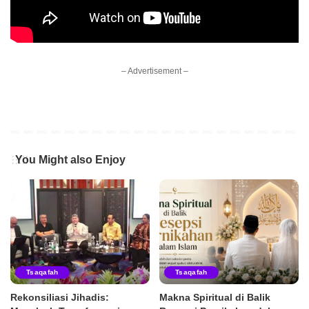
– Advertisement –
You Might also Enjoy
Tsaqafah
Tsaqafah
Rekonsiliasi Jihadis:
Makna Spiritual di Balik