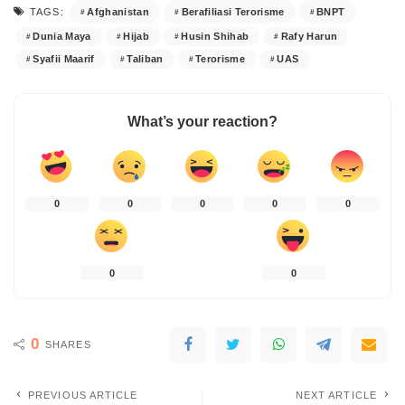
Afghanistan
Berafiliasi Terorisme
BNPT
TAGS:
Dunia Maya
Hijab
Husin Shihab
Rafy Harun
Syafii Maarif
Taliban
Terorisme
UAS
What’s your reaction?
0
0
0
0
0
0
0
0
SHARES
PREVIOUS ARTICLE
NEXT ARTICLE