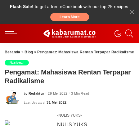
Flash Sale!
to get a free eCookbook with our top 25 recipes.
Learn More
Beranda
»
Blog
»
Pengamat: Mahasiswa Rentan Terpapar Radikalisme
Nasional
Pengamat: Mahasiswa Rentan Terpapar
Radikalisme
Redaktur
29 Mei 2022
3 Min Read
by
Posted
by
31 Mei 2022
Last Updated:
-NULIS YUKS-