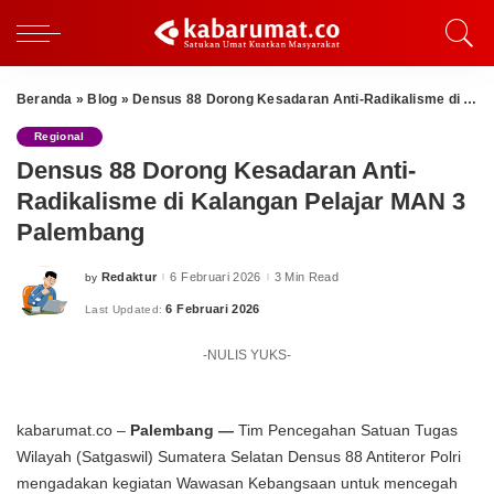
Beranda
»
Blog
»
Densus 88 Dorong Kesadaran Anti-Radikalisme di Kalangan Pelajar MAN 3 Palembang
Regional
Densus 88 Dorong Kesadaran Anti-
Radikalisme di Kalangan Pelajar MAN 3
Palembang
Redaktur
6 Februari 2026
3 Min Read
by
Posted
by
6 Februari 2026
Last Updated:
-NULIS YUKS-
kabarumat.co –
Palembang —
Tim Pencegahan Satuan Tugas
Wilayah (Satgaswil) Sumatera Selatan Densus 88 Antiteror Polri
mengadakan kegiatan Wawasan Kebangsaan untuk mencegah