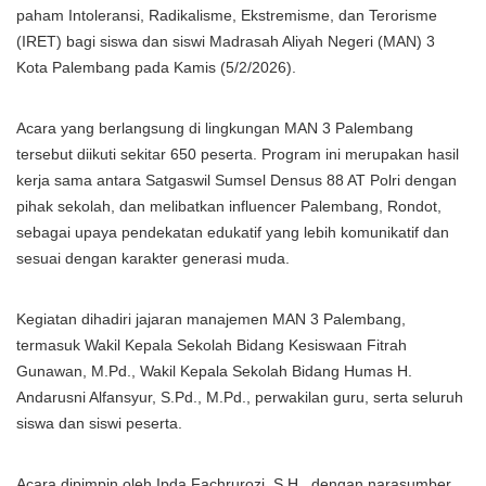
paham Intoleransi, Radikalisme, Ekstremisme, dan Terorisme
(IRET) bagi siswa dan siswi Madrasah Aliyah Negeri (MAN) 3
Kota Palembang pada Kamis (5/2/2026).
Acara yang berlangsung di lingkungan MAN 3 Palembang
tersebut diikuti sekitar 650 peserta. Program ini merupakan hasil
kerja sama antara Satgaswil Sumsel Densus 88 AT Polri dengan
pihak sekolah, dan melibatkan influencer Palembang, Rondot,
sebagai upaya pendekatan edukatif yang lebih komunikatif dan
sesuai dengan karakter generasi muda.
Kegiatan dihadiri jajaran manajemen MAN 3 Palembang,
termasuk Wakil Kepala Sekolah Bidang Kesiswaan Fitrah
Gunawan, M.Pd., Wakil Kepala Sekolah Bidang Humas H.
Andarusni Alfansyur, S.Pd., M.Pd., perwakilan guru, serta seluruh
siswa dan siswi peserta.
Acara dipimpin oleh Ipda Fachrurozi, S.H., dengan narasumber