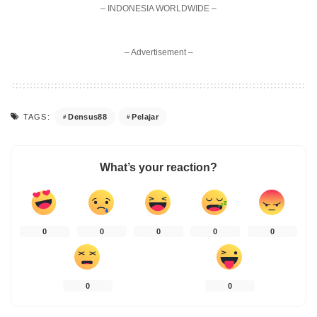
– INDONESIA WORLDWIDE –
– Advertisement –
Densus88
Pelajar
TAGS:
What’s your reaction?
0
0
0
0
0
0
0