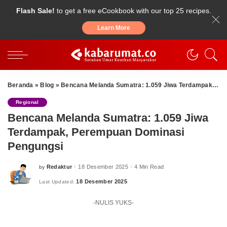
Flash Sale!
to get a free eCookbook with our top 25 recipes.
Learn More
Beranda
»
Blog
»
Bencana Melanda Sumatra: 1.059 Jiwa Terdampak, Perempuan Dominasi Pengungsi
Regional
Bencana Melanda Sumatra: 1.059 Jiwa
Terdampak, Perempuan Dominasi
Pengungsi
Redaktur
18 Desember 2025
4 Min Read
by
Posted
by
18 Desember 2025
Last Updated:
-NULIS YUKS-