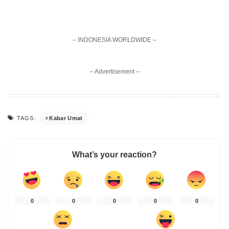
– INDONESIA WORLDWIDE –
– Advertisement –
Kabar Umat
TAGS:
What’s your reaction?
0
0
0
0
0