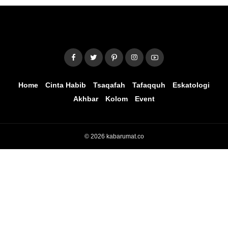
Home
Cinta Habib
Tsaqafah
Tafaqquh
Eskatologi
Akhbar
Kolom
Event
© 2026 kabarumat.co