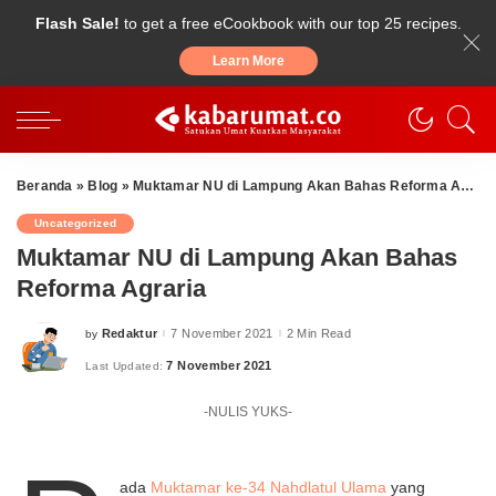
Flash Sale!
to get a free eCookbook with our top 25 recipes.
Learn More
Beranda
»
Blog
»
Muktamar NU di Lampung Akan Bahas Reforma Agraria
Uncategorized
Muktamar NU di Lampung Akan Bahas
Reforma Agraria
Redaktur
7 November 2021
2 Min Read
by
Posted
by
7 November 2021
Last Updated:
-NULIS YUKS-
ada
Muktamar ke-34 Nahdlatul Ulama
yang