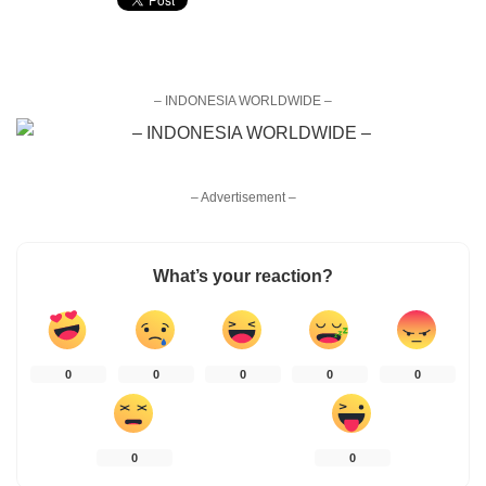
– INDONESIA WORLDWIDE –
– Advertisement –
What’s your reaction?
0
0
0
0
0
0
0