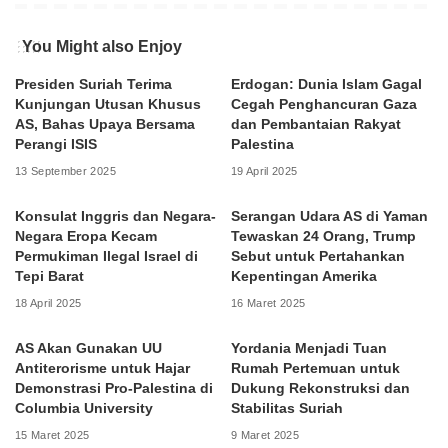
You Might also Enjoy
Presiden Suriah Terima
Erdogan: Dunia Islam Gagal
Kunjungan Utusan Khusus
Cegah Penghancuran Gaza
AS, Bahas Upaya Bersama
dan Pembantaian Rakyat
Perangi ISIS
Palestina
13 September 2025
19 April 2025
Konsulat Inggris dan Negara-
Serangan Udara AS di Yaman
Negara Eropa Kecam
Tewaskan 24 Orang, Trump
Permukiman Ilegal Israel di
Sebut untuk Pertahankan
Tepi Barat
Kepentingan Amerika
18 April 2025
16 Maret 2025
AS Akan Gunakan UU
Yordania Menjadi Tuan
Antiterorisme untuk Hajar
Rumah Pertemuan untuk
Demonstrasi Pro-Palestina di
Dukung Rekonstruksi dan
Columbia University
Stabilitas Suriah
15 Maret 2025
9 Maret 2025