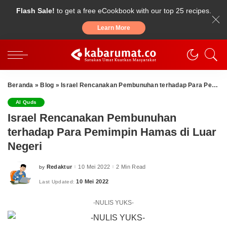
Flash Sale!
to get a free eCookbook with our top 25 recipes.
Learn More
Beranda
»
Blog
»
Israel Rencanakan Pembunuhan terhadap Para Pemimpin Hamas di Luar Negeri
Al Quds
Israel Rencanakan Pembunuhan
terhadap Para Pemimpin Hamas di Luar
Negeri
Redaktur
10 Mei 2022
2 Min Read
by
Posted
by
10 Mei 2022
Last Updated:
-NULIS YUKS-