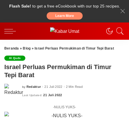
Flash Sale!
to get a free eCookbook with our top 25 recipes.
Learn More
Beranda
»
Blog
»
Israel Perluas Permukiman di Timur Tepi Barat
Al Quds
Israel Perluas Permukiman di Timur
Tepi Barat
Redaktur
21 Juli 2022
2 Min Read
by
Posted
by
21 Juli 2022
Last Updated:
-NULIS YUKS-