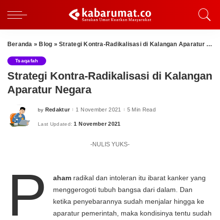
Beranda
»
Blog
»
Strategi Kontra-Radikalisasi di Kalangan Aparatur Negara
Tsaqafah
Strategi Kontra-Radikalisasi di Kalangan
Aparatur Negara
Redaktur
1 November 2021
5 Min Read
by
Posted
by
1 November 2021
Last Updated:
-NULIS YUKS-
P
aham
radikal dan intoleran itu ibarat kanker yang
menggerogoti tubuh bangsa dari dalam. Dan
ketika penyebarannya sudah menjalar hingga ke
aparatur pemerintah, maka kondisinya tentu sudah