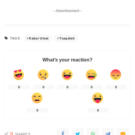
– Advertisement –
Kabar Umat
Tsaqafah
TAGS:
What’s your reaction?
0
0
0
0
0
0
0
0
SHARES