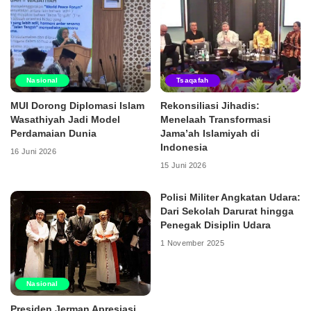
Nasional
Tsaqafah
MUI Dorong Diplomasi Islam
Rekonsiliasi Jihadis:
Wasathiyah Jadi Model
Menelaah Transformasi
Perdamaian Dunia
Jama’ah Islamiyah di
Indonesia
16 Juni 2026
15 Juni 2026
Polisi Militer Angkatan Udara:
Dari Sekolah Darurat hingga
Penegak Disiplin Udara
1 November 2025
Nasional
Presiden Jerman Apresiasi