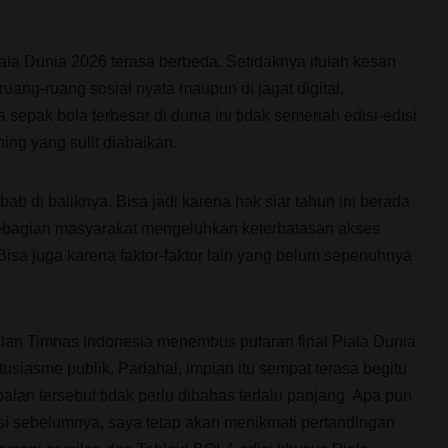
ala Dunia 2026 terasa berbeda. Setidaknya itulah kesan
ruang-ruang sosial nyata maupun di jagat digital,
epak bola terbesar di dunia ini tidak semeriah edisi-edisi
ng yang sulit diabaikan.
b di baliknya. Bisa jadi karena hak siar tahun ini berada
ebagian masyarakat mengeluhkan keterbatasan akses
Bisa juga karena faktor-faktor lain yang belum sepenuhnya
lan Timnas Indonesia menembus putaran final Piala Dunia
usiasme publik. Padahal, impian itu sempat terasa begitu
alan tersebut tidak perlu dibahas terlalu panjang. Apa pun
disi sebelumnya, saya tetap akan menikmati pertandingan