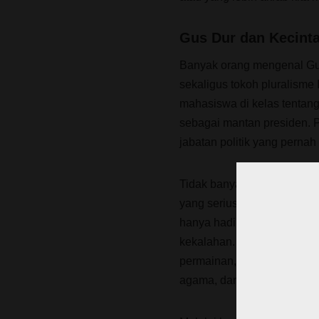
Gus Dur dan Kecint
Banyak orang mengenal Gus
sekaligus tokoh pluralisme
mahasiswa di kelas tentan
sebagai mantan presiden. 
jabatan politik yang perna
Tidak banyak yang mengeta
yang serius. Ia bukan seka
hanya hadir ketika tim ke
kekalahan. Gus Dur menulis 
permainan, budaya sepak bo
agama, dan kehidupan sosi