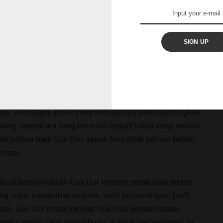
yang kemudian dihimpun dalam buku
Gus Dur dan Sepak
ak bola dipandang sebagai pintu masuk untuk memahami
ebih luas. Salah satu tulisannya yang cukup terkenal
SIGN UP
an Landreform
.
s Dur mengibaratkan persoalan landreform atau reforma
nya sebuah pertandingan sepak bola. Prosesnya sering
yang lemah, berbagai penundaan, dan ketidakmampuan
ecil. Akibatnya, pihak yang seharusnya tidak diuntungkan
ang, seperti tim yang bermain negatif tetapi tetap meraih
hat bahwa bagi Gus Dur, sepak bola tidak pernah berdiri
emata.
buat tulisan-tulisan Gus Dur tentang sepak bola terasa
g sibuk membahas statistik, hasil pertandingan, profil
a, Gus Dur justru melihat nilai-nilai kemanusiaan,
amika sosial yang tersembunyi di balik pertandingan. Ia