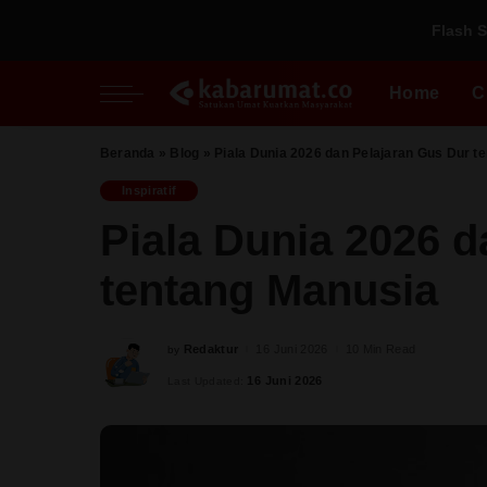
Flash S
Nasional
Inspiratif
Fikih Pradaban
Regional
Perspektif
Kupi
Home
C
Al Quds
Pesantren
Perempuan
Beranda
»
Blog
»
Piala Dunia 2026 dan Pelajaran Gus Dur t
Nasional
Inspiratif
Fikih Pradaban
Milenial
Inspiratif
Regional
Perspektif
Kupi
Piala Dunia 2026 d
Al Quds
Pesantren
tentang Manusia
Perempuan
Milenial
Redaktur
16 Juni 2026
10 Min Read
by
Posted
by
16 Juni 2026
Last Updated: