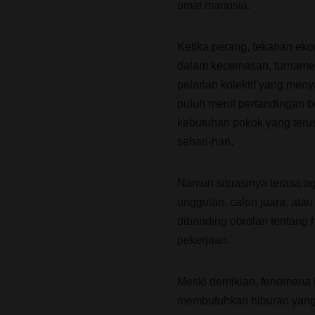
umat manusia.
Ketika perang, tekanan ek
dalam kecemasan, turname
pelarian kolektif yang men
puluh menit pertandingan 
kebutuhan pokok yang terus
sehari-hari.
Namun situasinya terasa a
unggulan, calon juara, atau
dibanding obrolan tentang h
pekerjaan.
Meski demikian, fenomena
membutuhkan hiburan yang