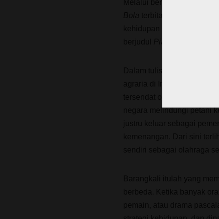
Melalui berbagai tulisan 
Bola
terbitan Imtiyas, sep
kehidupan manusia secara l
berjudul
Piala Dunia ’82 d
Dalam tulisan tersebut, Gu
agraria di Indonesia layak
tersendat oleh birokrasi 
negara melindungi petani k
justru keluar sebagai pemen
kemenangan. Dari sini terli
sendiri sebagai olahraga s
Barangkali itulah yang mem
berbeda. Ketika banyak oran
pemain, atau drama pascalag
strategi kehidupan, dan din