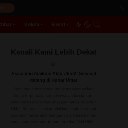
re
khbar
Kolom
Event
Kenali Kami Lebih Dekat
Assalamu Alaikum Akhi Ukhti!! Selamat
datang di Kabar Umat
Kami hadir setiap saat untuk menyampaikan
berita terpercaya serta wawasan keislaman,
keindonesiaan dan kebudayaan hanya buat Akhi
Ukhti. Bantu sukseskan Visi kami satukan umat
kuatkan masyarakat dengan cara share konten
kami kepada teman-teman terdekat Akhi Ukhti !