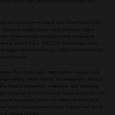
ditemani camilan dan Tabloid BOLA edisi khusus Piala
ya ikuti secara penuh adalah edisi Afrika Selatan 2010.
m menguasai hampir seluruh sendi kehidupan seperti
dari Shakira menjadi soundtrack yang memperkuat
u terasa. Tabloid BOLA, SOCCER, dan berbagai poster
adi bagian dari keseharian saya dalam menyambut pesta
 bumi tersebut.
onton Piala Dunia selalu menghadirkan sesuatu yang
ingan sebelas lawan sebelas. Ada ketegangan, harapan,
-tiba hidup di warung kopi, angkringan, grup WhatsApp
ngan kampung. Piala Dunia bukan hanya soal gol dan trofi.
upan manusia itu sendiri. Dan setiap kali hiruk-pikuk
n saya selalu melayang kepada sosok Abdurrahman Wahid,
kenal sebagai Gus Dur.