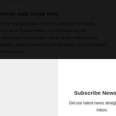
aannya pada Sepak Bola
 Dur sebagai ulama, presiden, pejuang demokrasi,
 Indonesia. Bahkan ketika saya bertanya kepada
g sosok Gus Dur, sebagian besar hanya mengenalnya
Padahal, warisan pemikiran dan kiprahnya jauh melampaui
h diembannya.
hui bahwa Gus Dur juga merupakan pecinta sepak bola
dar penonton biasa. Bukan pula suporter musiman yang
sayangannya menang lalu menghilang saat mengalami
banyak hal tentang sepak bola, mulai dari strategi
Subscribe Newsl
la, hingga keterkaitannya dengan politik, ekonomi,
al masyarakat.
Get our latest news straig
inbox.