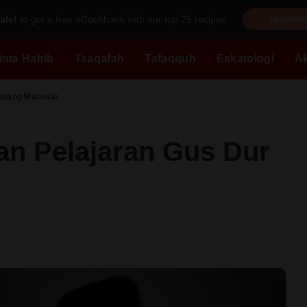
ale!
to get a free eCookbook with our top 25 recipes.
Learn Mo
inta Habib
Tsaqafah
Tafaqquh
Eskatologi
A
entang Manusia
an Pelajaran Gus Dur