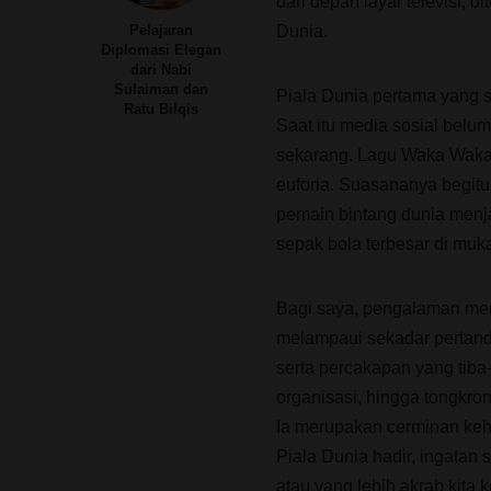
dari depan layar televisi, 
Dunia.
Pelajaran
Diplomasi Elegan
dari Nabi
Sulaiman dan
Piala Dunia pertama yang sa
Ratu Bilqis
Saat itu media sosial belu
sekarang. Lagu Waka Waka 
euforia. Suasananya begit
pemain bintang dunia menj
sepak bola terbesar di muka
Bagi saya, pengalaman men
melampaui sekadar pertand
serta percakapan yang tiba
organisasi, hingga tongkro
Ia merupakan cerminan kehid
Piala Dunia hadir, ingata
atau yang lebih akrab kita 