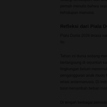
pernah menulis bahwa sep
kehidupan manusia.
Refleksi dari Piala 
Piala Dunia 2026 terasa sa
itu.
Tahun ini dunia sedang me
berlangsung di sejumlah ka
lingkungan belum menemuka
pengangguran anak muda be
relasi antarmanusia. Di In
turut menambah beban mas
Di tengah berbagai persoala