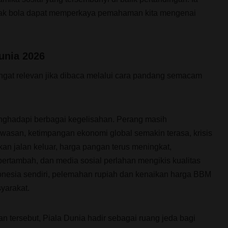
ak bola dapat memperkaya pemahaman kita mengenai
Dunia 2026
ngat relevan jika dibaca melalui cara pandang semacam
nghadapi berbagai kegelisahan. Perang masih
wasan, ketimpangan ekonomi global semakin terasa, krisis
n jalan keluar, harga pangan terus meningkat,
rtambah, dan media sosial perlahan mengikis kualitas
donesia sendiri, pelemahan rupiah dan kenaikan harga BBM
yarakat.
n tersebut, Piala Dunia hadir sebagai ruang jeda bagi