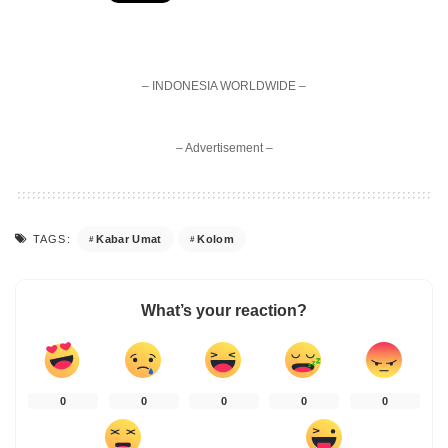
– INDONESIA WORLDWIDE –
– Advertisement –
Kabar Umat
Kolom
TAGS:
What’s your reaction?
0
0
0
0
0