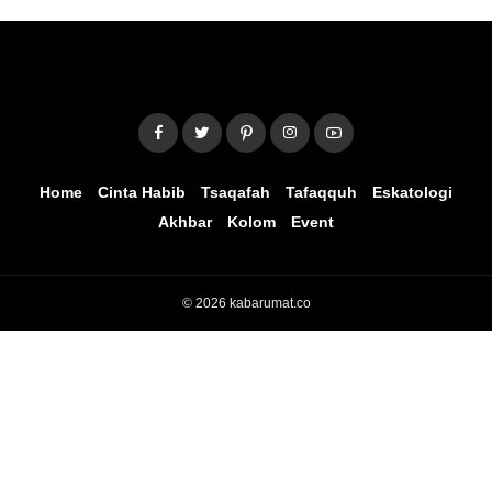
Home
Cinta Habib
Tsaqafah
Tafaqquh
Eskatologi
Akhbar
Kolom
Event
© 2026 kabarumat.co