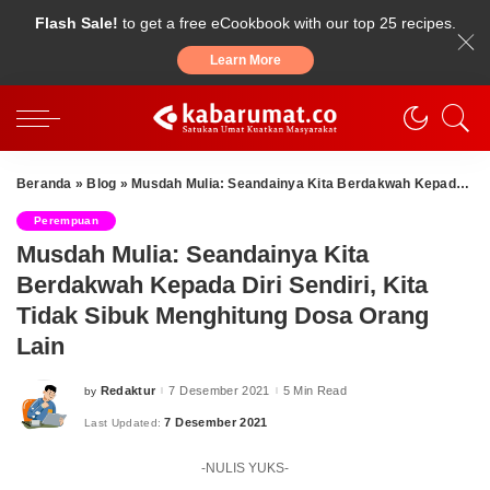
Flash Sale!
to get a free eCookbook with our top 25 recipes.
Learn More
Beranda
»
Blog
»
Musdah Mulia: Seandainya Kita Berdakwah Kepada Diri Sendiri, Kita Tidak Sibuk Menghitung Dosa Orang Lain
Perempuan
Musdah Mulia: Seandainya Kita
Berdakwah Kepada Diri Sendiri, Kita
Tidak Sibuk Menghitung Dosa Orang
Lain
Redaktur
7 Desember 2021
5 Min Read
by
Posted
by
7 Desember 2021
Last Updated:
-NULIS YUKS-