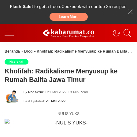
Flash Sale!
to get a free eCookbook with our top 25 recipes.
Learn More
Beranda
»
Blog
»
Khofifah: Radikalisme Menyusup ke Rumah Balita Jawa Timur
Nasional
Khofifah: Radikalisme Menyusup ke
Rumah Balita Jawa Timur
Redaktur
21 Mei 2022
3 Min Read
by
Posted
by
21 Mei 2022
Last Updated:
-NULIS YUKS-