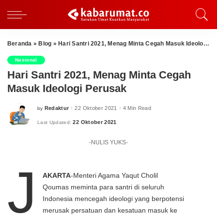
Beranda
»
Blog
»
Hari Santri 2021, Menag Minta Cegah Masuk Ideologi Perusak
Nasional
Hari Santri 2021, Menag Minta Cegah
Masuk Ideologi Perusak
Redaktur
22 Oktober 2021
4 Min Read
by
Posted
by
22 Oktober 2021
Last Updated:
-NULIS YUKS-
J
AKARTA
-Menteri Agama Yaqut Cholil
Qoumas meminta para santri di seluruh
Indonesia mencegah ideologi yang berpotensi
merusak persatuan dan kesatuan masuk ke