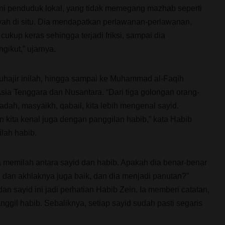
ni penduduk lokal, yang tidak memegang mazhab seperti
wah di situ. Dia mendapatkan perlawanan-perlawanan,
ukup keras sehingga terjadi friksi, sampai dia
ikut,” ujarnya.
uhajir inilah, hingga sampai ke Muhammad al-Faqih
ia Tenggara dan Nusantara. “Dari tiga golongan orang-
adah, masyaikh, qabail, kita lebih mengenal sayid.
 kita kenal juga dengan panggilan habib,” kata Habib
ilah habib.
a memilah antara sayid dan habib. Apakah dia benar-benar
 dan akhlaknya juga baik, dan dia menjadi panutan?”
an sayid ini jadi perhatian Habib Zein. Ia memberi catatan,
nggil habib. Sebaliknya, setiap sayid sudah pasti segaris