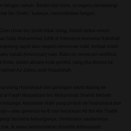
 dengan ramah. Berdiri dari kursi, ia segera mendatangi
Umar bin Smith,” katanya, menyodorkan lengan.
Zein Umar bin Smith tidak asing. Dialah ketua umum
runan Nabi Muhammad SAW di Indonesia bernama Rabithah
rgolong sayid atau segaris keturunan nabi, tempat inilah
ku nasab (keturunan) nabi. Buku ini semacam sertifikat
ga Anda, dalam aksara Arab gundul, yang jika dirunut ke
atimah Az-Zahra, putri Rasulullah.
ang-orang Hadramaut dari golongan sayid datang ke
d al-Faqih Muqaddam bin Muhammad Shahib Mirbath.
ah keluarga, keturunan Nabi yang pindah ke Hadramaut dari
jir—atau generasi ke-8 dari keturunan Ali bin Abi Thalib
 pergi bersama keluarganya. Sementara saudaranya,
 Irak, di masa pemerintahan Khalifah Abbassiyah.