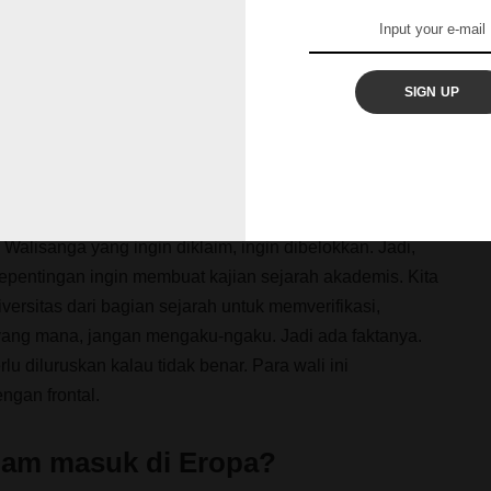
 keturunan inilah yang masuk ke Indonesia lewat Aceh.
ga yang pergi ke Thailand dan Kamboja—ini kebanyakan
 Karena Abdul Malik itu diangkat mantu oleh raja, dia
SIGN UP
n. Pergi ke Indonesia lewat Aceh, lalu turun ke
e Jawa. Keluarga Ahmad Khan ini yang menurunkan
Walisanga yang ingin diklaim, ingin dibelokkan. Jadi,
epentingan ingin membuat kajian sejarah akademis. Kita
ersitas dari bagian sejarah untuk memverifikasi,
 yang mana, jangan mengaku-ngaku. Jadi ada faktanya.
rlu diluruskan kalau tidak benar. Para wali ini
ngan frontal.
lam masuk di Eropa?