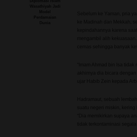
Diplomasi Islam
Wasathiyah Jadi
Model
Sebelum ke Yaman, pria yan
Perdamaian
ke Madinah dan Mekkah, sek
Dunia
kepindahannya karena saat 
mengambil alih kekuasaan. 
cemas sehingga banyak ket
“Imam Ahmad bin Isa tidak 
akhirnya dia bicara dengan
ujar Habib Zein kepada Arb
Hadramaut, sebuah lembah 
suatu negeri miskin, kering
“Dia memikirkan supaya a
tidak terkontaminasi segala