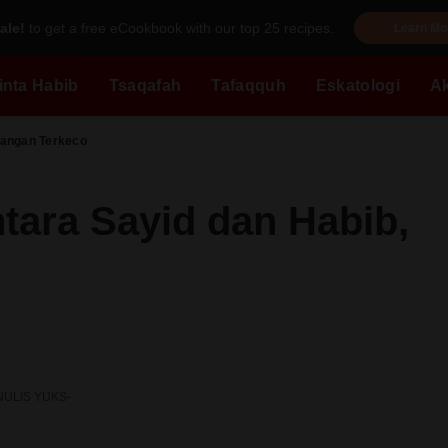
ale!
to get a free eCookbook with our top 25 recipes.
Learn Mo
inta Habib
Tsaqafah
Tafaqquh
Eskatologi
A
Jangan Terkeco
tara Sayid dan Habib,
NULIS YUKS-