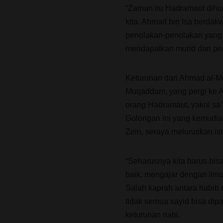
“Zaman itu Hadramaut dihu
kita. Ahmad bin Isa berdak
penolakan-penolakan yang c
mendapatkan murid dan peng
Keturunan dari Ahmad al-M
Muqaddam, yang pergi ke As
orang Hadramaut, yakni sa’
Golongan ini yang kemudian
Zein, seraya meluruskan ist
“Seharusnya kita harus bis
baik, mengajar dengan ilmu
Salah kaprah antara habib d
tidak semua sayid bisa dipa
keturunan nabi.