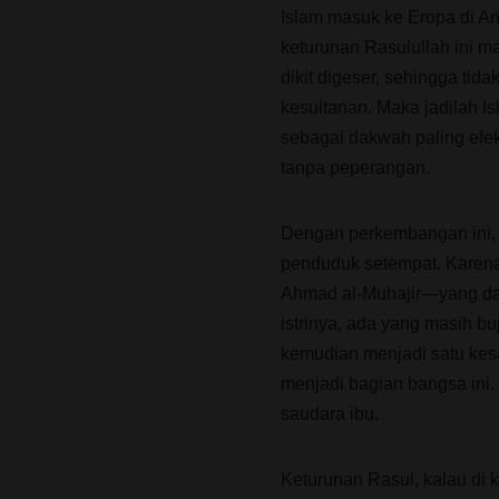
Islam masuk ke Eropa di An
keturunan Rasulullah ini mas
dikit digeser, sehingga ti
kesultanan. Maka jadilah 
sebagai dakwah paling efek
tanpa peperangan.
Dengan perkembangan ini, l
penduduk setempat. Karena
Ahmad al-Muhajir—yang dat
istrinya, ada yang masih b
kemudian menjadi satu kes
menjadi bagian bangsa ini.
saudara ibu.
Keturunan Rasul, kalau di k