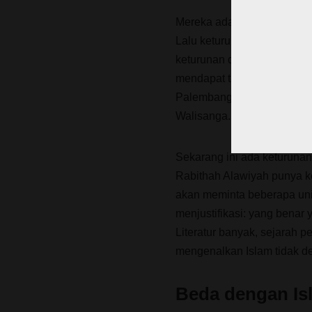
Mereka ada di Gujarat, dan
Lalu keturunan ini ada ju
keturunan dari Abdul Malik.
mendapat titel Al Ahmad Kha
Palembang dan kemudian k
Walisanga.
Sekarang ini ada keturunan 
Rabithah Alawiyah punya k
akan meminta beberapa univ
menjustifikasi: yang benar
Literatur banyak, sejarah pe
mengenalkan Islam tidak de
Beda dengan Is