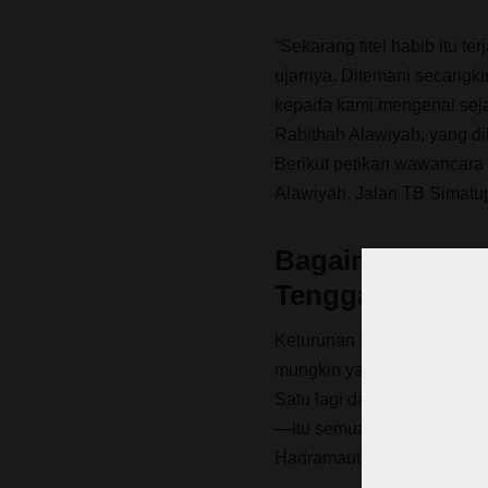
“Sekarang titel habib itu t
ujarnya. Ditemani secangki
kepada kami mengenai sej
Rabithah Alawiyah, yang dib
Berikut petikan wawancara 
Alawiyah, Jalan TB Simatup
Bagaimana ketu
Tenggara?
Keturunan Muhammad al-Fa
mungkin yang Anda kenal Sy
Satu lagi dari ami (ibu) Fa
—itu semua dari Amir Faqi
Hadramaut, banyak yang hij