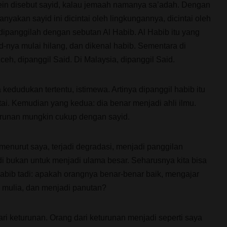
ein disebut sayid, kalau jemaah namanya sa’adah. Dengan
yakan sayid ini dicintai oleh lingkungannya, dicintai oleh
ipanggilah dengan sebutan Al Habib. Al Habib itu yang
yid-nya mulai hilang, dan dikenal habib. Sementara di
ceh, dipanggil Said. Di Malaysia, dipanggil Said.
 kedudukan tertentu, istimewa. Artinya dipanggil habib itu
tai. Kemudian yang kedua: dia benar menjadi ahli ilmu.
turunan mungkin cukup dengan sayid.
, menurut saya, terjadi degradasi, menjadi panggilan
di bukan untuk menjadi ulama besar. Seharusnya kita bisa
abib tadi: apakah orangnya benar-benar baik, mengajar
 mulia, dan menjadi panutan?
dari keturunan. Orang dari keturunan menjadi seperti saya