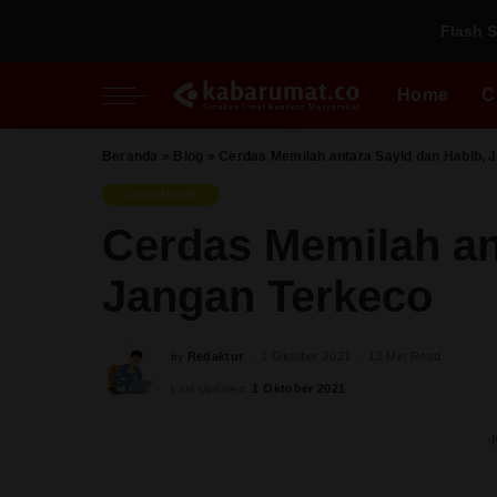
Flash S
Nasional
Inspiratif
Fikih Pradaban
Regional
Perspektif
Kupi
Home
C
Al Quds
Pesantren
Perempuan
Beranda
»
Blog
»
Cerdas Memilah antara Sayid dan Habib, 
Nasional
Inspiratif
Fikih Pradaban
Milenial
Cinta Habib
Regional
Perspektif
Kupi
Cerdas Memilah an
Al Quds
Pesantren
Jangan Terkeco
Perempuan
Milenial
Redaktur
1 Oktober 2021
12 Min Read
by
Posted
by
1 Oktober 2021
Last Updated:
-