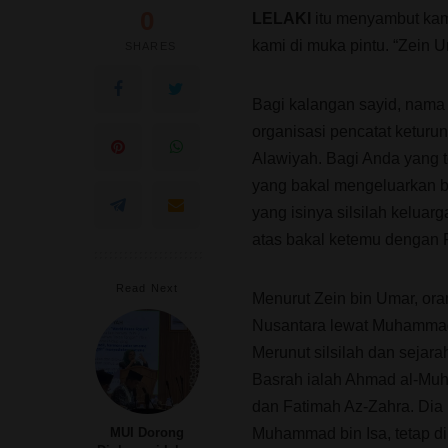
0
LELAKI
itu menyambut kami
kami di muka pintu. “Zein 
SHARES
Bagi kalangan sayid, nama 
organisasi pencatat ketu
Alawiyah. Bagi Anda yang te
yang bakal mengeluarkan bu
yang isinya silsilah keluar
atas bakal ketemu dengan F
Read Next
Menurut Zein bin Umar, or
Nusantara lewat Muhamma
Merunut silsilah dan sejar
Basrah ialah Ahmad al-Muha
dan Fatimah Az-Zahra. Dia
Muhammad bin Isa, tetap di
MUI Dorong