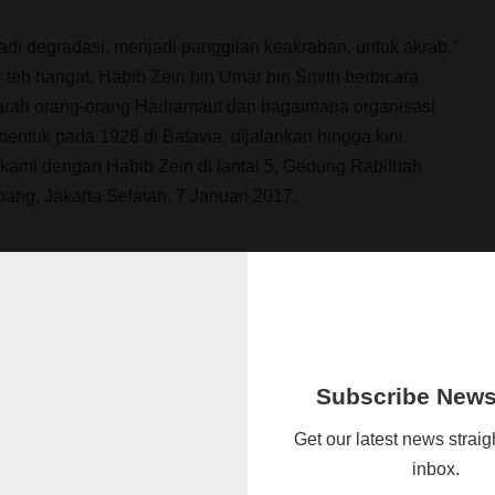
erjadi degradasi, menjadi panggilan keakraban, untuk akrab,”
r teh hangat, Habib Zein bin Umar bin Smith berbicara
arah orang-orang Hadramaut dan bagaimana organisasi
entuk pada 1928 di Batavia, dijalankan hingga kini.
kami dengan Habib Zein di lantai 5, Gedung Rabithah
ang, Jakarta Selatan, 7 Januari 2017.
runan Nabi ini masuk ke Asia
qih Muqaddam dibagi menjadi dua. Yang banyak
ekh Abu Bakar, keluarga al-Attas, keluarga Al Habsy.
Subscribe Newsl
qih Muqaddam itu keluarga seperti kita, Al Hadad, bin Smith
h. Kebanyakan keturunan Faqih Muqaddam masih di
Get our latest news straig
rah ke arah India.
inbox.