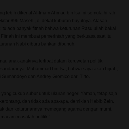
g lebih dikenal Al-Imam Ahmad bin Isa ini semula hijrah
itar 896 Masehi, di dekat kuburan buyutnya. Alasan
itu ada banyak fitnah bahwa keturunan Rasulullah bakal
Fitnah ini membuat pemerintah yang berkuasa saat itu
urunan Nabi diburu bahkan dibunuh.
mau anak-anaknya terlibat dalam keruwetan politik,
 saudaranya, Muhammad bin Isa, bahwa saya akan hijrah,”
i Sumandoyo dan Andrey Gromico dari Tirto.
yang cukup subur untuk ukuran negeri Yaman, tetap saja
 kerontang, dan tidak ada apa-apa, demikian Habib Zein.
nak dan keturunannya memegang agama dengan murni,
 macam masalah politik.”