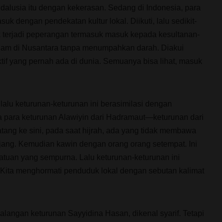
dalusia itu dengan kekerasan. Sedang di Indonesia, para
uk dengan pendekatan kultur lokal. Diikuti, lalu sedikit-
dak terjadi peperangan termasuk masuk kepada kesultanan-
Islam di Nusantara tanpa menumpahkan darah. Diakui
tif yang pernah ada di dunia. Semuanya bisa lihat, masuk
alu keturunan-keturunan ini berasimilasi dengan
 para keturunan Alawiyin dari Hadramaut—keturunan dari
ang ke sini, pada saat hijrah, ada yang tidak membawa
ujang. Kemudian kawin dengan orang orang setempat. Ini
atuan yang sempurna. Lalu keturunan-keturunan ini
 Kita menghormati penduduk lokal dengan sebutan kalimat
alangan keturunan Sayyidina Hasan, dikenal syarif. Tetapi