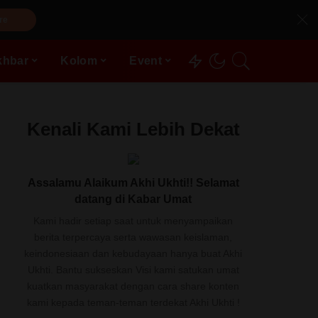
re
khbar
Kolom
Event
Kenali Kami Lebih Dekat
Assalamu Alaikum Akhi Ukhti!! Selamat
datang di Kabar Umat
Kami hadir setiap saat untuk menyampaikan
berita terpercaya serta wawasan keislaman,
keindonesiaan dan kebudayaan hanya buat Akhi
Ukhti. Bantu sukseskan Visi kami satukan umat
kuatkan masyarakat dengan cara share konten
kami kepada teman-teman terdekat Akhi Ukhti !