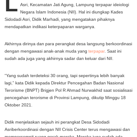
L
Asri, Kecamatan Jati Agung, Lampung terpapar ideiologi
Negara Islam Indonesia (NII). Hal ini diungkap Kades
Sidodadi Asri, Didik Marhadi, yang mengatakan pihaknya
mendapatkan indikasi keterpaparan warganya.
Akhirnya dirinya dan para perangkat desa langsung berkoordinasi
dengan mengawasi anak-anak muda yang
terpapar
. Saat ini
sudah ada juga yang akhirnya sadar dan keluar dari NII.
“Yang sudah terdeteksi 30 orang, tapi sepertinya lebih banyak
lagi,” kata Didik kepada Direktur Pencegahan Badan Nasional
Terorisme (BNPT) Brigjen Pol R Ahmad Nurwakhid saat sosialisasi
pencegahan terorisme di Provinsi Lampung, dikutip Minggu 18
Oktober 2021.
Didik menjelaskan sejauh ini perangkat Desa Sidodadi
Asriberkoordinasi dengan NII Crisis Center terus mengawasi dan
mempersempit ruang gerak mereka. Mereka juga sudah ada