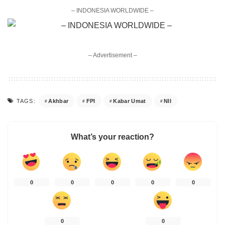
– INDONESIA WORLDWIDE –
– Advertisement –
Akhbar
FPI
Kabar Umat
NII
TAGS:
What’s your reaction?
0
0
0
0
0
0
0