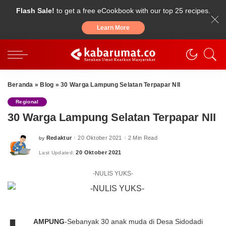
Flash Sale!
to get a free eCookbook with our top 25 recipes.
Learn More
Beranda
»
Blog
»
30 Warga Lampung Selatan Terpapar NII
Regional
30 Warga Lampung Selatan Terpapar NII
Redaktur
20 Oktober 2021
2 Min Read
by
Posted
by
20 Oktober 2021
Last Updated:
-NULIS YUKS-
AMPUNG
-Sebanyak 30 anak muda di Desa Sidodadi