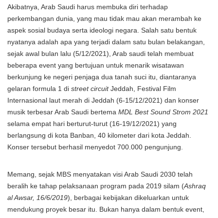
Akibatnya, Arab Saudi harus membuka diri terhadap
perkembangan dunia, yang mau tidak mau akan merambah ke
aspek sosial budaya serta ideologi negara. Salah satu bentuk
nyatanya adalah apa yang terjadi dalam satu bulan belakangan,
sejak awal bulan lalu (5/12/2021), Arab saudi telah membuat
beberapa event yang bertujuan untuk menarik wisatawan
berkunjung ke negeri penjaga dua tanah suci itu, diantaranya
gelaran formula 1 di
street circuit
Jeddah, Festival Film
Internasional laut merah di Jeddah (6-15/12/2021) dan konser
musik terbesar Arab Saudi bertema
MDL Best Sound Strom 2021
selama empat hari berturut-turut (16-19/12/2021) yang
berlangsung di kota Banban, 40 kilometer dari kota Jeddah.
Konser tersebut berhasil menyedot 700.000 pengunjung.
Memang, sejak MBS menyatakan visi Arab Saudi 2030 telah
beralih ke tahap pelaksanaan program pada 2019 silam (
Ashraq
al Awsar, 16/6/2019
), berbagai kebijakan dikeluarkan untuk
mendukung proyek besar itu. Bukan hanya dalam bentuk event,