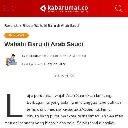
Beranda
»
Blog
»
Wahabi Baru di Arab Saudi
Perspektif
Wahabi Baru di Arab Saudi
Redaktur
9 Januari 2022
5 Min Read
by
Posted
by
9 Januari 2022
Last Updated:
-NULIS YUKS-
L
aju
perubahan wajah Arab Suadi kian kencang.
Berbagai hal yang selama ini dianggap tabu bahkan
terlarang di negara keluarga
al-Suad
itu, kini di
bawah sang putra mahkota Muhammad Bin Saalman
menjadi sesuatu yang biasa-biasa saja. Sejak resmi diangkat