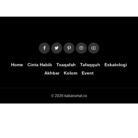
Home
Cinta Habib
Tsaqafah
Tafaqquh
Eskatologi
Akhbar
Kolom
Event
© 2026 kabarumat.co