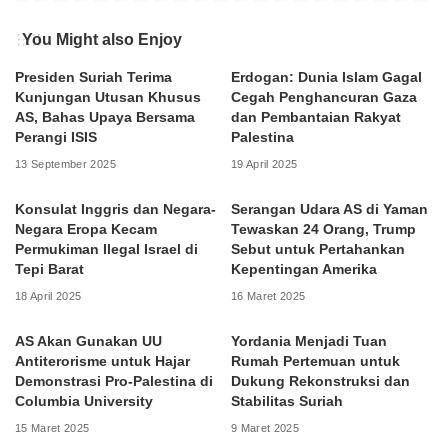
You Might also Enjoy
Presiden Suriah Terima
Erdogan: Dunia Islam Gagal
Kunjungan Utusan Khusus
Cegah Penghancuran Gaza
AS, Bahas Upaya Bersama
dan Pembantaian Rakyat
Perangi ISIS
Palestina
13 September 2025
19 April 2025
Konsulat Inggris dan Negara-
Serangan Udara AS di Yaman
Negara Eropa Kecam
Tewaskan 24 Orang, Trump
Permukiman Ilegal Israel di
Sebut untuk Pertahankan
Tepi Barat
Kepentingan Amerika
18 April 2025
16 Maret 2025
AS Akan Gunakan UU
Yordania Menjadi Tuan
Antiterorisme untuk Hajar
Rumah Pertemuan untuk
Demonstrasi Pro-Palestina di
Dukung Rekonstruksi dan
Columbia University
Stabilitas Suriah
15 Maret 2025
9 Maret 2025