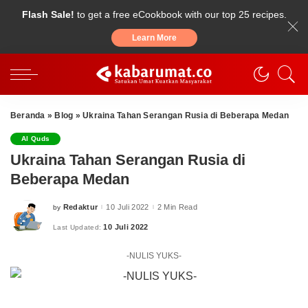
Flash Sale!
to get a free eCookbook with our top 25 recipes.
Learn More
Beranda
»
Blog
»
Ukraina Tahan Serangan Rusia di Beberapa Medan
Al Quds
Ukraina Tahan Serangan Rusia di
Beberapa Medan
Redaktur
10 Juli 2022
2 Min Read
by
Posted
by
10 Juli 2022
Last Updated:
-NULIS YUKS-