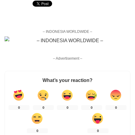
– INDONESIA WORLDWIDE –
– Advertisement –
What’s your reaction?
0
0
0
0
0
0
0