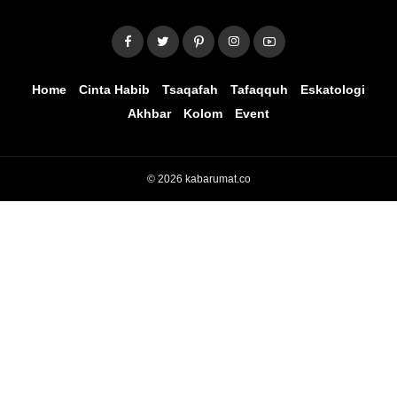
Home
Cinta Habib
Tsaqafah
Tafaqquh
Eskatologi
Akhbar
Kolom
Event
© 2026 kabarumat.co