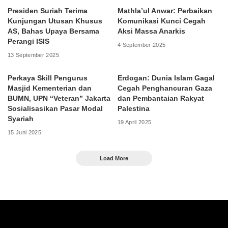
Presiden Suriah Terima
Mathla’ul Anwar: Perbaikan
Kunjungan Utusan Khusus
Komunikasi Kunci Cegah
AS, Bahas Upaya Bersama
Aksi Massa Anarkis
Perangi ISIS
4 September 2025
13 September 2025
Perkaya Skill Pengurus
Erdogan: Dunia Islam Gagal
Masjid Kementerian dan
Cegah Penghancuran Gaza
BUMN, UPN “Veteran” Jakarta
dan Pembantaian Rakyat
Sosialisasikan Pasar Modal
Palestina
Syariah
19 April 2025
15 Juni 2025
Load More