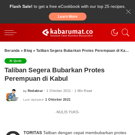
Flash Sale!
to get a free eCookbook with our top 25 recipes.
Learn More
Beranda
»
Blog
»
Taliban Segera Bubarkan Protes Perempuan di Kabul
Al Quds
Taliban Segera Bubarkan Protes
Perempuan di Kabul
Redaktur
1 Oktober 2021
1 Min Read
by
Posted
by
1 Oktober 2021
Last Updated:
-NULIS YUKS-
TORITAS
Taliban dengan cepat membubarkan protes