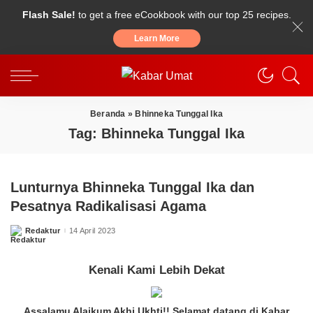
Flash Sale!
to get a free eCookbook with our top 25 recipes.
Learn More
Beranda
»
Bhinneka Tunggal Ika
Tag:
Bhinneka Tunggal Ika
Lunturnya Bhinneka Tunggal Ika dan
Pesatnya Radikalisasi Agama
Redaktur
14 April 2023
Posted
by
Kenali Kami Lebih Dekat
Assalamu Alaikum Akhi Ukhti!! Selamat datang di Kabar