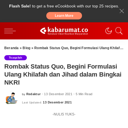
Flash Sale!
to get a free eCookbook with our top 25 recipes.
Learn More
Beranda
»
Blog
»
Rombak Status Quo, Begini Formulasi Ulang Khilafah dan Jihad dalam Bingkai NKRI
Tsaqafah
Rombak Status Quo, Begini Formulasi
Ulang Khilafah dan Jihad dalam Bingkai
NKRI
Redaktur
13 Desember 2021
5 Min Read
by
Posted
by
13 Desember 2021
Last Updated:
-NULIS YUKS-