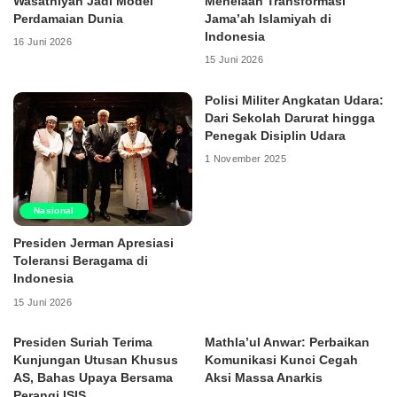
Wasathiyah Jadi Model
Menelaah Transformasi
Perdamaian Dunia
Jama’ah Islamiyah di
Indonesia
16 Juni 2026
15 Juni 2026
Polisi Militer Angkatan Udara:
Dari Sekolah Darurat hingga
Penegak Disiplin Udara
1 November 2025
Nasional
Presiden Jerman Apresiasi
Toleransi Beragama di
Indonesia
15 Juni 2026
Presiden Suriah Terima
Mathla’ul Anwar: Perbaikan
Kunjungan Utusan Khusus
Komunikasi Kunci Cegah
AS, Bahas Upaya Bersama
Aksi Massa Anarkis
Perangi ISIS