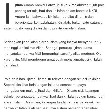
I
jtima
Ulama Komisi Fatwa MUI ke-7 melahirkan tujuh poin
penting terkait jihad dan khilafah dalam konteks NKRI.
Antara lain bahwa politik Islam bersifat dinamis dan
berorientasi kemaslahatan. Khilafah, bukan satu-satunya
sistem politik yang diakui dan dipraktikkan oleh Islam.
Sedangkan jihad ialah ajaran Islam yang intinya menyeru untuk
meninggikan kalimat Allah. Sebagai penutup, ijtima ulama
menyatakan bahwa MUI bermanhaj
wasathy
alias moderat. Oleh
karena itu, MUI mendorong umat tidak menstigmatisasi khilafah
dan jihad.
Poin-poin hasil Ijtima Ulama itu relevan dengan situasi kekinian.
Seperti kita lihat belakangan ini, ada semacam upaya
mengaburkan makna jihad dan khilafah. Di satu sisi, kalangan
sekuler beranggapan bahwa jihad dan khilafah bukan bagian dari
ajaran Islam. Di sisi lain, kalangan fundamentalis berkeyakinan
bahwa khilafah ialah satu-satunya sistem pemerintahan ideal