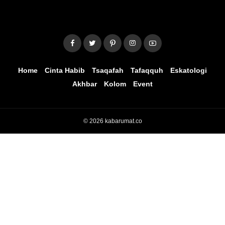
Home
Cinta Habib
Tsaqafah
Tafaqquh
Eskatologi
Akhbar
Kolom
Event
© 2026 kabarumat.co