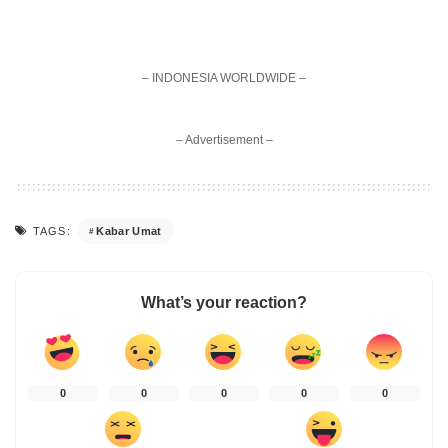
– INDONESIA WORLDWIDE –
– Advertisement –
Kabar Umat
TAGS:
What’s your reaction?
0
0
0
0
0