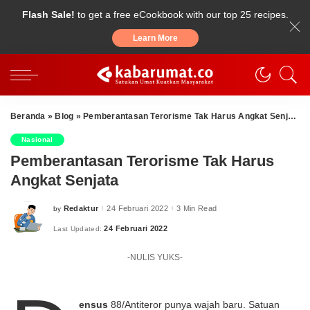
Flash Sale!
to get a free eCookbook with our top 25 recipes.
Learn More
Beranda
»
Blog
»
Pemberantasan Terorisme Tak Harus Angkat Senjata
Nasional
Pemberantasan Terorisme Tak Harus
Angkat Senjata
Redaktur
24 Februari 2022
3 Min Read
by
Posted
by
24 Februari 2022
Last Updated:
-NULIS YUKS-
ensus
88/Antiteror punya wajah baru. Satuan