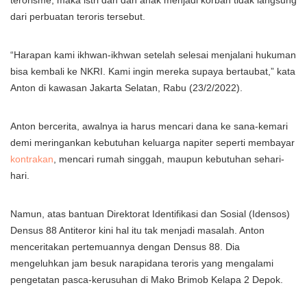
terorisme, maka istri dan dan anak menjadi korban tidak langsung
dari perbuatan teroris tersebut.
“Harapan kami ikhwan-ikhwan setelah selesai menjalani hukuman
bisa kembali ke NKRI. Kami ingin mereka supaya bertaubat,” kata
Anton di kawasan Jakarta Selatan, Rabu (23/2/2022).
Anton bercerita, awalnya ia harus mencari dana ke sana-kemari
demi meringankan kebutuhan keluarga napiter seperti membayar
kontrakan
, mencari rumah singgah, maupun kebutuhan sehari-
hari.
Namun, atas bantuan Direktorat Identifikasi dan Sosial (Idensos)
Densus 88 Antiteror kini hal itu tak menjadi masalah. Anton
menceritakan pertemuannya dengan Densus 88. Dia
mengeluhkan jam besuk narapidana teroris yang mengalami
pengetatan pasca-kerusuhan di Mako Brimob Kelapa 2 Depok.