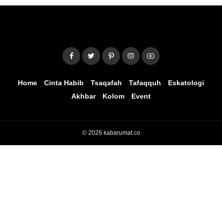
Home
Cinta Habib
Tsaqafah
Tafaqquh
Eskatologi
Akhbar
Kolom
Event
© 2026 kabarumat.co