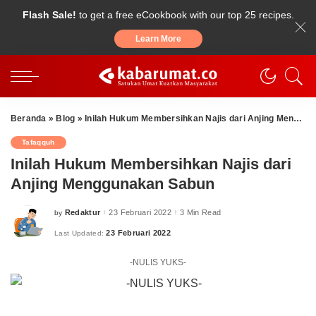
Flash Sale!
to get a free eCookbook with our top 25 recipes.
Learn More
Beranda
»
Blog
»
Inilah Hukum Membersihkan Najis dari Anjing Menggunakan Sabun
Tafaqquh
Inilah Hukum Membersihkan Najis dari
Anjing Menggunakan Sabun
Redaktur
23 Februari 2022
3 Min Read
by
Posted
by
23 Februari 2022
Last Updated:
-NULIS YUKS-