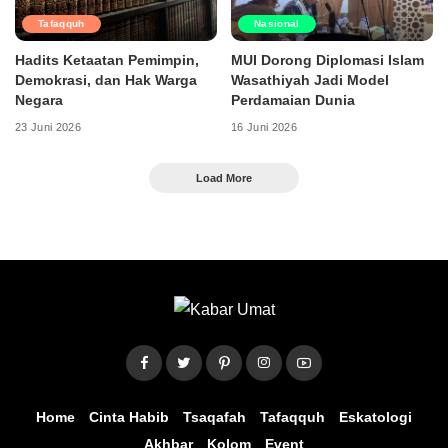
Tafaqquh
Nasional
Hadits Ketaatan Pemimpin,
MUI Dorong Diplomasi Islam
Demokrasi, dan Hak Warga
Wasathiyah Jadi Model
Negara
Perdamaian Dunia
23 Juni 2026
16 Juni 2026
Load More
Home
Cinta Habib
Tsaqafah
Tafaqquh
Eskatologi
Akhbar
Kolom
Event