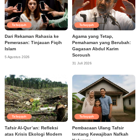
Tafaqquh
Tafaqquh
Dari Rekaman Rahasia ke
Agama yang Tetap,
Pemerasan: Tinjauan Fiqih
Pemahaman yang Berubah:
Islam
Gagasan Abdul Karim
Soroush
5 Agustus 2026
31 Juli 2026
Tafaqquh
Tafaqquh
Tafsir Al-Qur’an: Refleksi
Pembacaan Ulang Tafsir
atas Krisis Ekologi Modern
tentang Kewajiban Nafkah