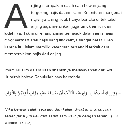
A
njing
merupakan salah satu hewan yang
tergolong najis dalam Islam. Ketentuan mengenai
najisnya anjing tidak hanya berlaku untuk tubuh
anjing saja melainkan juga untuk air liur dan
ludahnya. Tak main-main, anjing termasuk dalam jenis najis
mughalazhah
atau najis yang tingkatnya sangat berat. Oleh
karena itu, Islam memiliki ketentuan tersendiri terkait cara
membersihkan najis dari anjing.
Imam Muslim dalam kitab shahihnya meriwayatkan dari Abu
Hurairah bahwa Rasulullah saw bersabda:
طَهُوْرُ إِنَاءِ أَحَدِكُمْ إِذَا وَلَغَ فِيْهِ الْكَلْبُ أَنْ يَغْسِلَهُ سَبْعَ مَرَّاتٍ أُوْلاَهُنَّ بِالتُّرَابِ
“Jika bejana salah seorang dari kalian dijilat anjing, cucilah
sebanyak tujuh kali dan salah satu kalinya dengan tanah,”
(HR.
Muslim, 1/162)