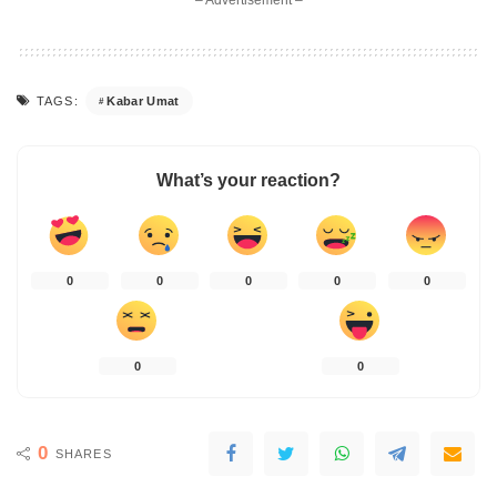
– Advertisement –
Kabar Umat
TAGS:
What’s your reaction?
0
0
0
0
0
0
0
0
SHARES