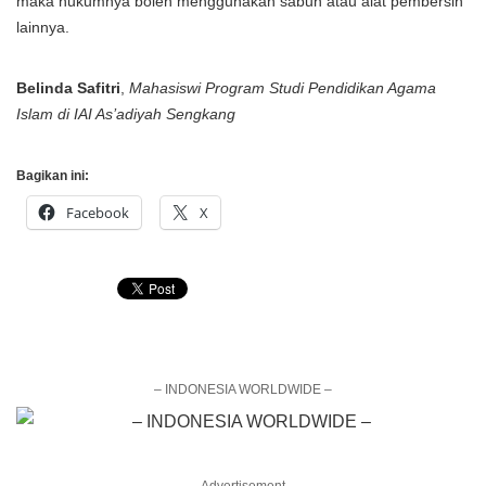
maka hukumnya boleh menggunakan sabun atau alat pembersih
lainnya.
Belinda Safitri
,
Mahasiswi Program Studi Pendidikan Agama
Islam di IAI As’adiyah Sengkang
Bagikan ini:
Facebook
X
– INDONESIA WORLDWIDE –