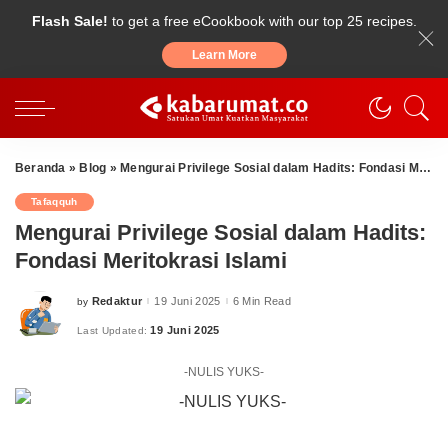
Flash Sale!
to get a free eCookbook with our top 25 recipes.
Learn More
Beranda
»
Blog
»
Mengurai Privilege Sosial dalam Hadits: Fondasi Meritokrasi Islami
Tafaqquh
Mengurai Privilege Sosial dalam Hadits:
Fondasi Meritokrasi Islami
Redaktur
19 Juni 2025
6 Min Read
by
Posted
by
19 Juni 2025
Last Updated:
-NULIS YUKS-