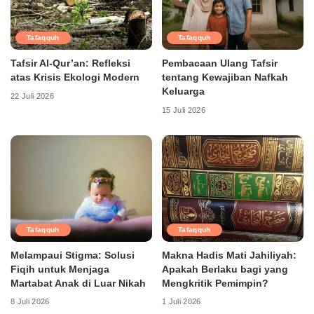
Tafaqquh
Tafaqquh
Tafsir Al-Qur’an: Refleksi
Pembacaan Ulang Tafsir
atas Krisis Ekologi Modern
tentang Kewajiban Nafkah
Keluarga
22 Juli 2026
15 Juli 2026
Tafaqquh
Tafaqquh
Melampaui Stigma: Solusi
Makna Hadis Mati Jahiliyah:
Fiqih untuk Menjaga
Apakah Berlaku bagi yang
Martabat Anak di Luar Nikah
Mengkritik Pemimpin?
8 Juli 2026
1 Juli 2026