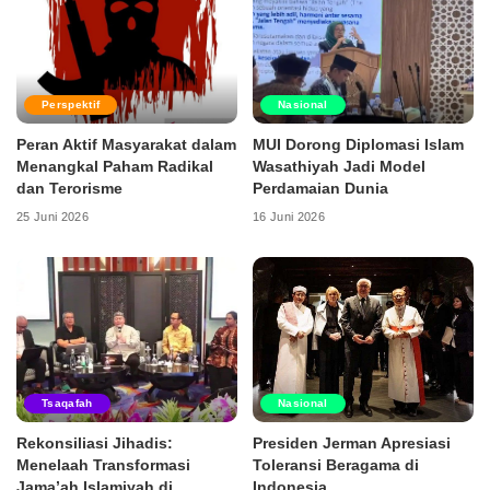
Perspektif
Nasional
Peran Aktif Masyarakat dalam
MUI Dorong Diplomasi Islam
Menangkal Paham Radikal
Wasathiyah Jadi Model
dan Terorisme
Perdamaian Dunia
25 Juni 2026
16 Juni 2026
Tsaqafah
Nasional
Rekonsiliasi Jihadis:
Presiden Jerman Apresiasi
Menelaah Transformasi
Toleransi Beragama di
Jama’ah Islamiyah di
Indonesia