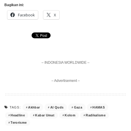
Bagikan ini:
Facebook
X
– INDONESIA WORLDWIDE –
– Advertisement –
Akhbar
Al Quds
Gaza
HAMAS
TAGS:
Headline
Kabar Umat
Kolom
Radikalisme
Terorisme