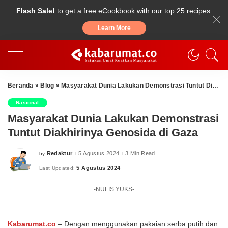
Flash Sale!
to get a free eCookbook with our top 25 recipes.
Learn More
Beranda
»
Blog
»
Masyarakat Dunia Lakukan Demonstrasi Tuntut Diakhirinya Genosida di Gaza
Nasional
Masyarakat Dunia Lakukan Demonstrasi
Tuntut Diakhirinya Genosida di Gaza
Redaktur
5 Agustus 2024
3 Min Read
by
Posted
by
5 Agustus 2024
Last Updated:
-NULIS YUKS-
Kabarumat.co
– Dengan menggunakan pakaian serba putih dan