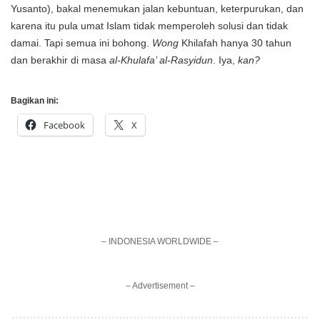
Yusanto), bakal menemukan jalan kebuntuan, keterpurukan, dan
karena itu pula umat Islam tidak memperoleh solusi dan tidak
damai. Tapi semua ini bohong.
Wong
Khilafah hanya 30 tahun
dan berakhir di masa
al-Khulafa’ al-Rasyidun
. Iya,
kan?
Bagikan ini:
Facebook
X
– INDONESIA WORLDWIDE –
– Advertisement –