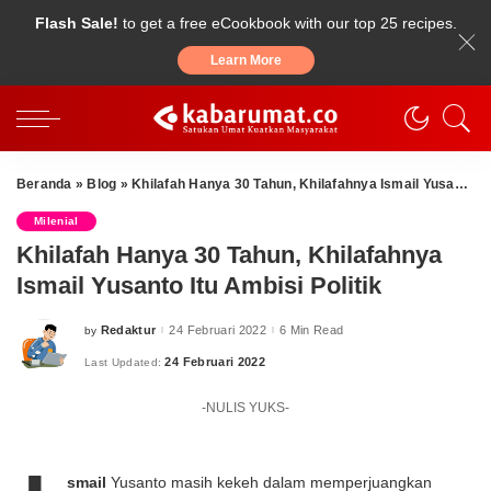
Flash Sale!
to get a free eCookbook with our top 25 recipes.
Learn More
Beranda
»
Blog
»
Khilafah Hanya 30 Tahun, Khilafahnya Ismail Yusanto Itu Ambisi Politik
Milenial
Khilafah Hanya 30 Tahun, Khilafahnya
Ismail Yusanto Itu Ambisi Politik
Redaktur
24 Februari 2022
6 Min Read
by
Posted
by
24 Februari 2022
Last Updated:
-NULIS YUKS-
smail
Yusanto masih kekeh dalam memperjuangkan