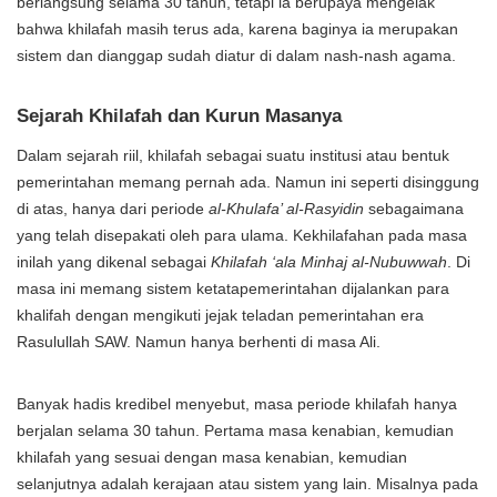
berlangsung selama 30 tahun, tetapi ia berupaya mengelak
bahwa khilafah masih terus ada, karena baginya ia merupakan
sistem dan dianggap sudah diatur di dalam nash-nash agama.
Sejarah Khilafah dan Kurun Masanya
Dalam sejarah riil, khilafah sebagai suatu institusi atau bentuk
pemerintahan memang pernah ada. Namun ini seperti disinggung
di atas, hanya dari periode
al-Khulafa’ al-Rasyidin
sebagaimana
yang telah disepakati oleh para ulama. Kekhilafahan pada masa
inilah yang dikenal sebagai
Khilafah ‘ala Minhaj al-Nubuwwah
. Di
masa ini memang sistem ketatapemerintahan dijalankan para
khalifah dengan mengikuti jejak teladan pemerintahan era
Rasulullah SAW. Namun hanya berhenti di masa Ali.
Banyak hadis kredibel menyebut, masa periode khilafah hanya
berjalan selama 30 tahun. Pertama masa kenabian, kemudian
khilafah yang sesuai dengan masa kenabian, kemudian
selanjutnya adalah kerajaan atau sistem yang lain. Misalnya pada