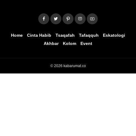
Home
Cinta Habib
Tsaqafah
Tafaqquh
Eskatologi
Akhbar
Kolom
Event
© 2026 kabarumat.co