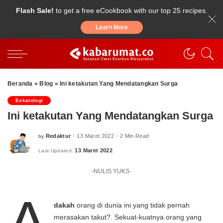
Flash Sale!
to get a free eCookbook with our top 25 recipes.
Learn More
Beranda
»
Blog
»
Ini ketakutan Yang Mendatangkan Surga
Eskatologi
Ini ketakutan Yang Mendatangkan Surga
Redaktur
13 Maret 2022
2 Min Read
by
Posted
by
13 Maret 2022
Last Updated:
-NULIS YUKS-
A
dakah
orang di dunia ini yang tidak pernah
merasakan takut?. Sekuat-kuatnya orang yang