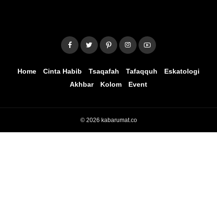
Home
Cinta Habib
Tsaqafah
Tafaqquh
Eskatologi
Akhbar
Kolom
Event
© 2026 kabarumat.co