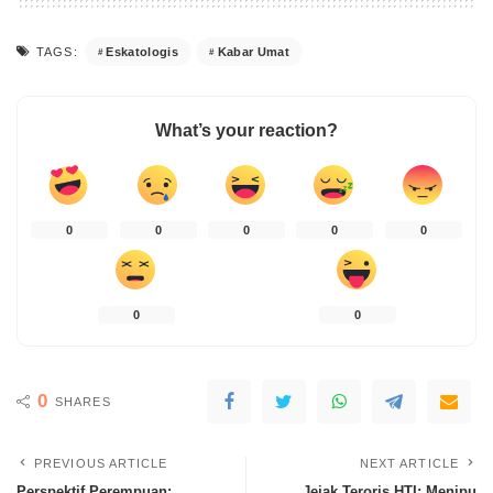
Eskatologis
Kabar Umat
TAGS:
What’s your reaction?
0
0
0
0
0
0
0
0
SHARES
PREVIOUS ARTICLE
NEXT ARTICLE
Perspektif Perempuan:
Jejak Teroris HTI; Menipu