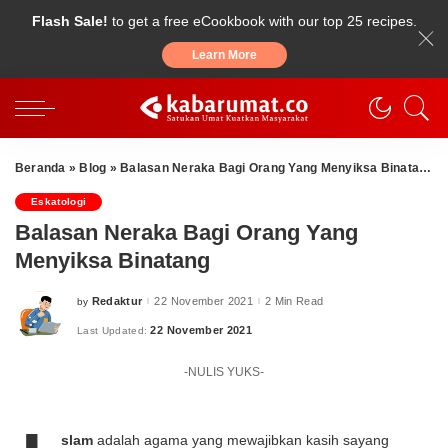
Flash Sale!
to get a free eCookbook with our top 25 recipes.
Learn More
Beranda
»
Blog
»
Balasan Neraka Bagi Orang Yang Menyiksa Binatang
Eskatologi
Balasan Neraka Bagi Orang Yang
Menyiksa Binatang
Redaktur
22 November 2021
2 Min Read
by
Posted
by
22 November 2021
Last Updated:
-NULIS YUKS-
slam
adalah agama yang mewajibkan kasih sayang