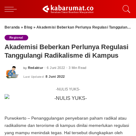
Beranda
»
Blog
»
Akademisi Beberkan Perlunya Regulasi Tanggulangi Radikalisme di Kampus
Regional
Akademisi Beberkan Perlunya Regulasi
Tanggulangi Radikalisme di Kampus
Redaktur
6 Juni 2022
3 Min Read
by
Posted
by
8 Juni 2022
Last Updated:
-NULIS YUKS-
Purwokerto – Penanggulangan penyebaran paham radikal atau
radikalisme dan terorisme di kampus dinilai memerlukan regulasi
yang mampu menindak tegas. Hal tersebut diungkapkan oleh