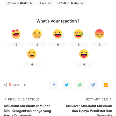
Sistem Khilafah
Yahudi
Zulkifli Rahman
What’s your reaction?
0
0
0
0
0
0
0
0
SHARES
PREVIOUS ARTICLE
NEXT ARTICLE
Khilafatul Muslimin (KM) dan
Manuver Khilafatul Muslimin
Misi Keorganisasiannya yang
dan Upaya Pendistorsian
Harus Diwaspadai
Pancasila