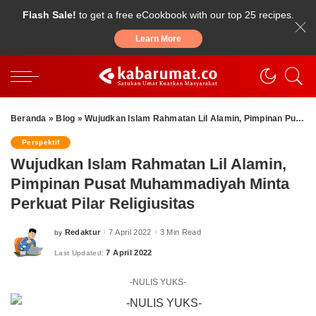
Flash Sale!
to get a free eCookbook with our top 25 recipes.
Learn More
Beranda
»
Blog
»
Wujudkan Islam Rahmatan Lil Alamin, Pimpinan Pusat Muhammadiyah Minta Perkuat Pilar Religiusitas
Perspektif
Wujudkan Islam Rahmatan Lil Alamin,
Pimpinan Pusat Muhammadiyah Minta
Perkuat Pilar Religiusitas
Redaktur
7 April 2022
3 Min Read
by
Posted
by
7 April 2022
Last Updated:
-NULIS YUKS-