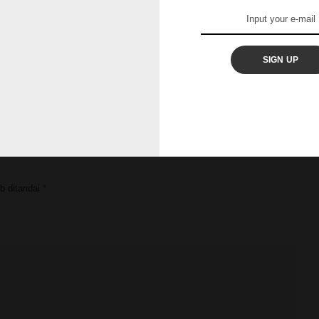
NEXT ARTICLE
SIGN UP
Amalan Agar Anak Terhindar Dari Perbuatan
Zina
b ditandai
*