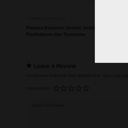
PREVIOUS ARTICLE
Ponpes Berperan Sentral Jauhkan Paham
Radikalisme dan Terorisme
Leave a Review
Alamat email Anda tidak akan dipublikasikan.
Ruas yang waji
YOUR RATING