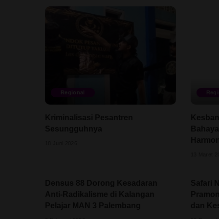
Regional
Regi
Kriminalisasi Pesantren
Kesbang
Sesungguhnya
Bahaya
Harmoni
18 Juni 2026
13 Maret 2
Densus 88 Dorong Kesadaran
Safari N
Anti-Radikalisme di Kalangan
Pramon
Pelajar MAN 3 Palembang
dan Ke