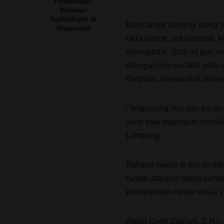
Perdamaian:
Melawan
Radikalisme di
Banyaknya ideologi asing 
Masyarakat
radikalisme, sekularisme, 
diwaspadai. Saat ini pun 
ditengah masyarakat yaitu a
daripada masyarakat lainny
“Tergantung niat dan tujuan
yang baik begitupun sebal
Lampung.
Bahaya media di era ini di
rumah ataupun tanpa berte
pemahaman media sosial ya
Abdul Qodir Zaelani, S.H.I.