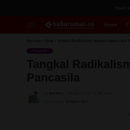
Flash S
Nasional
Inspiratif
Fikih Pradaban
Regional
Perspektif
Kupi
Home
C
Al Quds
Pesantren
Perempuan
Beranda
»
Blog
»
Tangkal Radikalisme dengan Agama dan P
Nasional
Inspiratif
Fikih Pradaban
Milenial
Regional
Regional
Perspektif
Kupi
Tangkal Radikali
Al Quds
Pesantren
Pancasila
Perempuan
Milenial
Redaktur
25 Maret 2022
2 Min Read
by
Posted
by
25 Maret 2022
Last Updated:
-