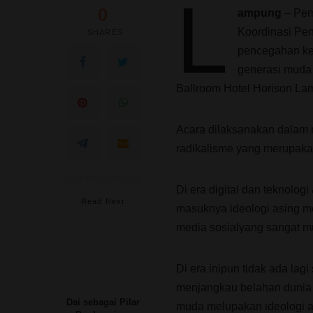
L
0
ampung
– Pem
Koordinasi Pe
SHARES
pencegahan ke
generasi muda
Ballroom Hotel Horison La
Acara dilaksanakan dalam
radikalisme yang merupakan
Di era digital dan teknolo
Read Next
masuknya ideologi asing m
media sosialyang sangat m
Di era inipun tidak ada lag
menjangkau belahan dunia 
Dai sebagai Pilar
muda melupakan ideologi a