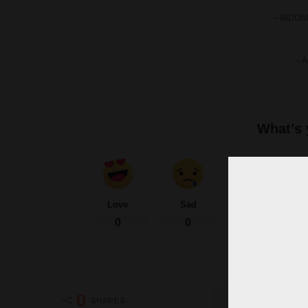
– INDON
– A
What’s 
Love
Sad
Happy
0
0
0
0
Share on Fac
SHARES