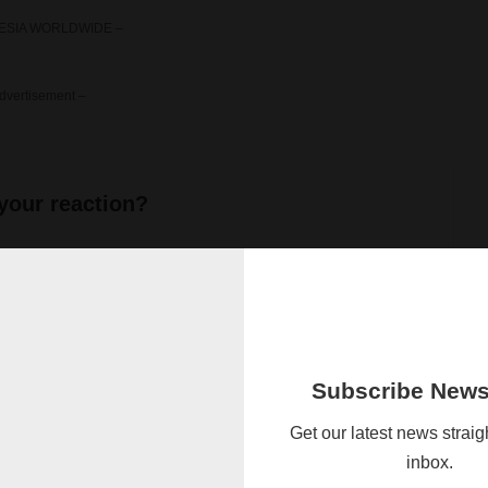
ESIA WORLDWIDE –
dvertisement –
your reaction?
Sleepy
Angry
Dead
Wink
0
0
0
0
Subscribe Newsl
Get our latest news straig
inbox.
ebook
Share on Twitter