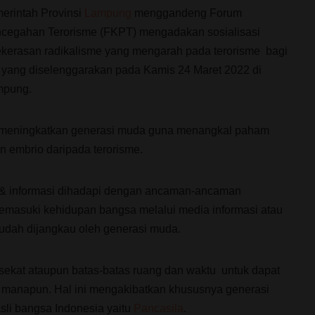
erintah Provinsi
Lampung
menggandeng Forum
ncegahan Terorisme (FKPT) mengadakan sosialisasi
kerasan radikalisme yang mengarah pada terorisme bagi
 yang diselenggarakan pada Kamis 24 Maret 2022 di
mpung.
 meningkatkan generasi muda guna menangkal paham
 embrio daripada terorisme.
gi & informasi dihadapi dengan ancaman-ancaman
emasuki kehidupan bangsa melalui media informasi atau
udah dijangkau oleh generasi muda.
i sekat ataupun batas-batas ruang dan waktu untuk dapat
manapun. Hal ini mengakibatkan khususnya generasi
sli bangsa Indonesia yaitu
Pancasila
.