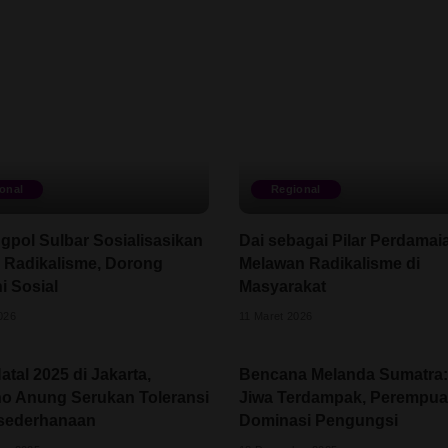
onal
Regional
pol Sulbar Sosialisasikan
Dai sebagai Pilar Perdamai
 Radikalisme, Dorong
Melawan Radikalisme di
 Sosial
Masyarakat
026
11 Maret 2026
atal 2025 di Jakarta,
Bencana Melanda Sumatra:
o Anung Serukan Toleransi
Jiwa Terdampak, Perempu
sederhanaan
Dominasi Pengungsi