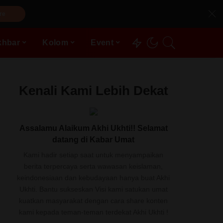
re
khbar
Kolom
Event
Kenali Kami Lebih Dekat
Assalamu Alaikum Akhi Ukhti!! Selamat
datang di Kabar Umat
Kami hadir setiap saat untuk menyampaikan
berita terpercaya serta wawasan keislaman,
keindonesiaan dan kebudayaan hanya buat Akhi
Ukhti. Bantu sukseskan Visi kami satukan umat
kuatkan masyarakat dengan cara share konten
kami kepada teman-teman terdekat Akhi Ukhti !