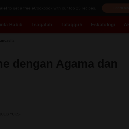
ale!
to get a free eCookbook with our top 25 recipes.
Learn Mo
inta Habib
Tsaqafah
Tafaqquh
Eskatologi
A
ancasila
sme dengan Agama dan
NULIS YUKS-