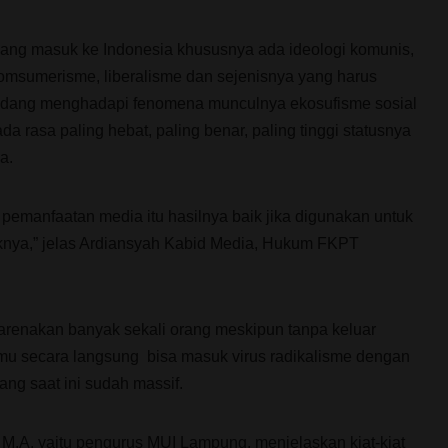
yang masuk ke Indonesia khususnya ada ideologi komunis,
komsumerisme, liberalisme dan sejenisnya yang harus
sedang menghadapi fenomena munculnya ekosufisme sosial
da rasa paling hebat, paling benar, paling tinggi statusnya
a.
 pemanfaatan media itu hasilnya baik jika digunakan untuk
iknya,” jelas Ardiansyah Kabid Media, Hukum FKPT
karenakan banyak sekali orang meskipun tanpa keluar
mu secara langsung bisa masuk virus radikalisme dengan
ng saat ini sudah massif.
, M.A. yaitu pengurus MUI Lampung, menjelaskan kiat-kiat