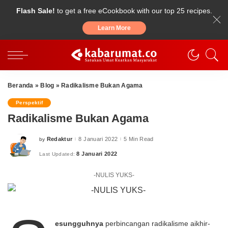
Flash Sale!
to get a free eCookbook with our top 25 recipes.
Learn More
Beranda
»
Blog
»
Radikalisme Bukan Agama
Perspektif
Radikalisme Bukan Agama
Redaktur
8 Januari 2022
5 Min Read
by
Posted
by
8 Januari 2022
Last Updated:
-NULIS YUKS-
esungguhnya
perbincangan radikalisme aikhir-