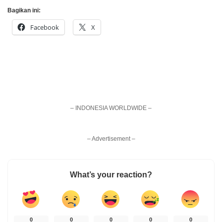
Bagikan ini:
Facebook
X
– INDONESIA WORLDWIDE –
– Advertisement –
What’s your reaction?
0
0
0
0
0