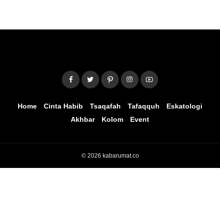
Home
Cinta Habib
Tsaqafah
Tafaqquh
Eskatologi
Akhbar
Kolom
Event
© 2026 kabarumat.co