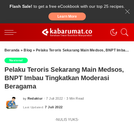
Flash Sale!
to get a free eCookbook with our top 25 recipes.
Learn More
Beranda
»
Blog
»
Pelaku Teroris Sekarang Main Medsos, BNPT Imbau Tingkatkan Moderasi Beragama
Nasional
Pelaku Teroris Sekarang Main Medsos,
BNPT Imbau Tingkatkan Moderasi
Beragama
Redaktur
7 Juli 2022
3 Min Read
by
Posted
by
7 Juli 2022
Last Updated:
-NULIS YUKS-