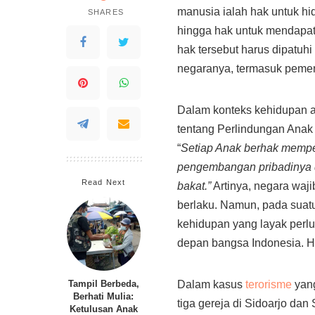
manusia ialah hak untuk hi
SHARES
hingga hak untuk mendapat
hak tersebut harus dipatuh
negaranya, termasuk peme
Dalam konteks kehidupan a
tentang Perlindungan Anak
“
Setiap Anak berhak mempe
pengembangan pribadinya d
Read Next
bakat.”
Artinya, negara waj
berlaku. Namun, pada suatu
kehidupan yang layak perl
depan bangsa Indonesia. Hal
Dalam kasus
terorisme
yang
Tampil Berbeda,
Berhati Mulia:
tiga gereja di Sidoarjo da
Ketulusan Anak