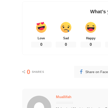
What’s 
Love
Sad
Happy
0
0
0
0
Share on Fac
SHARES
Muallifah