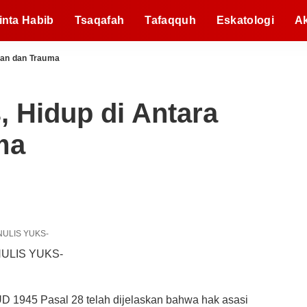
inta Habib
Tsaqafah
Tafaqquh
Eskatologi
A
pan dan Trauma
, Hidup di Antara
ma
NULIS YUKS-
 1945 Pasal 28 telah dijelaskan bahwa hak asasi