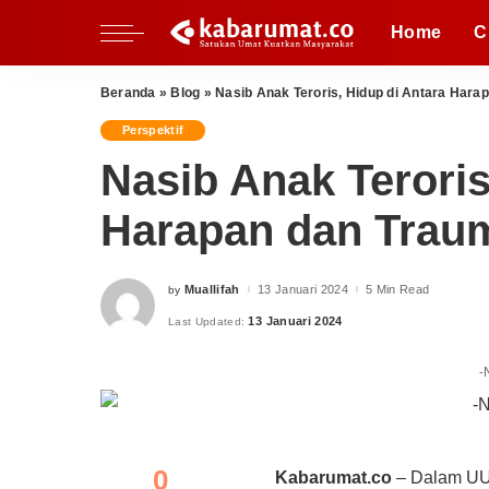
Nasional
Inspiratif
Fikih Pradaban
Home
C
Regional
Perspektif
Kupi
Al Quds
Pesantren
Beranda
»
Blog
»
Nasib Anak Teroris, Hidup di Antara Hara
Perempuan
Nasional
Inspiratif
Fikih Pradaban
Perspektif
Milenial
Regional
Perspektif
Kupi
Nasib Anak Teroris
Al Quds
Pesantren
Harapan dan Trau
Perempuan
Milenial
Muallifah
13 Januari 2024
5 Min Read
by
Posted
by
13 Januari 2024
Last Updated:
-
0
Kabarumat.co
– Dalam UUD