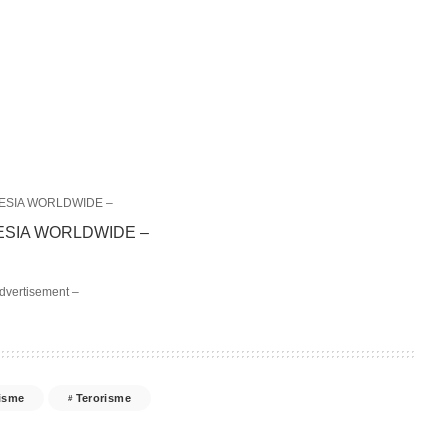
ESIA WORLDWIDE –
dvertisement –
isme
Terorisme