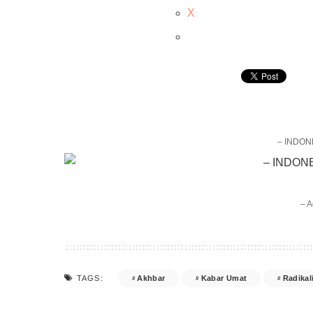
X
– INDON
– A
Akhbar
Kabar Umat
Radikal
TAGS: