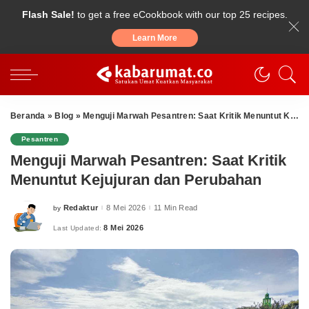
Flash Sale!
to get a free eCookbook with our top 25 recipes.
Learn More
Beranda
»
Blog
»
Menguji Marwah Pesantren: Saat Kritik Menuntut Kejujuran dan Perubahan
Pesantren
Menguji Marwah Pesantren: Saat Kritik
Menuntut Kejujuran dan Perubahan
Redaktur
8 Mei 2026
11 Min Read
by
Posted
by
8 Mei 2026
Last Updated: