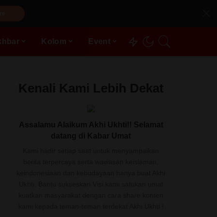
re
khbar
Kolom
Event
Kenali Kami Lebih Dekat
Assalamu Alaikum Akhi Ukhti!! Selamat
datang di Kabar Umat
Kami hadir setiap saat untuk menyampaikan
berita terpercaya serta wawasan keislaman,
keindonesiaan dan kebudayaan hanya buat Akhi
Ukhti. Bantu sukseskan Visi kami satukan umat
kuatkan masyarakat dengan cara share konten
kami kepada teman-teman terdekat Akhi Ukhti !