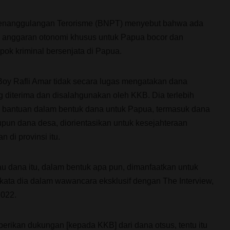
enanggulangan Terorisme (BNPT) menyebut bahwa ada
ri anggaran otonomi khusus untuk Papua bocor dan
ok kriminal bersenjata di Papua.
y Rafli Amar tidak secara lugas mengatakan dana
g diterima dan disalahgunakan oleh KKB. Dia terlebih
 bantuan dalam bentuk dana untuk Papua, termasuk dana
upun dana desa, diorientasikan untuk kesejahteraan
di provinsi itu.
u dana itu, dalam bentuk apa pun, dimanfaatkan untuk
kata dia dalam wawancara eksklusif dengan The Interview,
2022.
rikan dukungan [kepada KKB] dari dana otsus, tentu itu