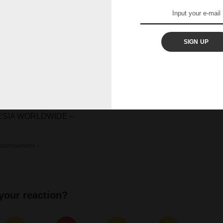
SIGN UP
ESIA WORLDWIDE –
dvertisement –
your reaction?