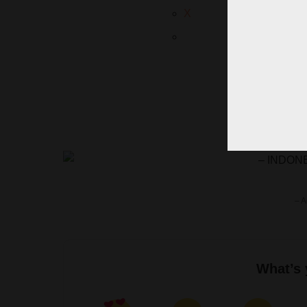
X
– INDON
– A
What’s 