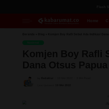
Nasional
Inspiratif
Fikih Pradaban
Flash S
Regional
Perspektif
Kupi
Al Quds
Pesantren
Home
C
Perempuan
Milenial
Beranda
»
Blog
»
Komjen Boy Rafli Sebut Ada Indikasi Dan
Nasional
Inspiratif
Fikih Pradaban
Nasional
Regional
Perspektif
Kupi
Komjen Boy Rafli 
Al Quds
Pesantren
Dana Otsus Papua
Perempuan
Milenial
Redaktur
10 Mei 2022
3 Min Read
by
Posted
by
10 Mei 2022
Last Updated:
-