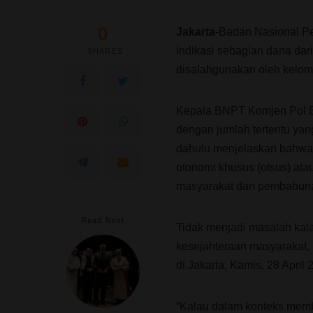
0
Jakarta
-Badan Nasional P
indikasi sebagian dana da
SHARES
disalahgunakan oleh kelomp
Kepala BNPT Komjen Pol Bo
dengan jumlah tertentu yan
dahulu menjelaskan bahwa
otonomi khusus (otsus) ata
masyarakat dan pembabunan 
Read Next
Tidak menjadi masalah kala
kesejahteraan masyarakat, 
di Jakarta, Kamis, 28 April 
“Kalau dalam konteks membe