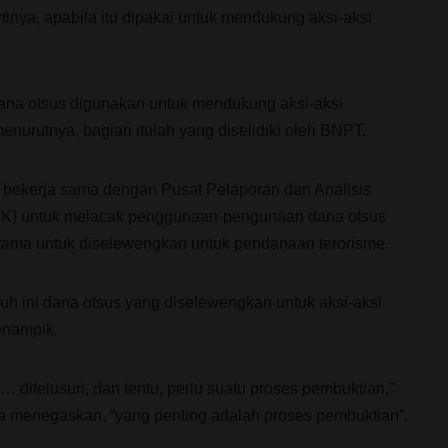
tinya, apabila itu dipakai untuk mendukung aksi-aksi
ana otsus digunakan untuk mendukung aksi-aksi
nurutnya, bagian itulah yang diselidiki oleh BNPT.
h bekerja sama dengan Pusat Pelaporan dan Analisis
K) untuk melacak penggunaan-pengunaan dana otsus
utama untuk diselewengkan untuk pendanaan terorisme.
uh ini dana otsus yang diselewengkan untuk aksi-aksi
enampik.
 … ditelusuri, dan tentu, perlu suatu proses pembuktian,”
ia menegaskan, “yang penting adalah proses pembuktian”.