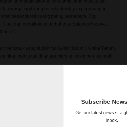
lenggen, termasuk tokoh-tokoh utama yang melakukan
adap warga sipil yang berada di wilayah pegunungan
empat dedengkot itu yang paling berbahaya, Boy
. Tiga, dan pengikutnya berbahaya: Egianus Kogoya,
Murib.”
 “termasuk yang sudah tua Goliat Tabuni”. Goliat Tabuni,
elainkan paling tua di antara mereka, yakni berusia lebih
ata Boy, memiliki basis wilayah dan simpatisan yang
ah telah membagi wilayah kekuasaan masing-masing. Meski
 hubungan mereka masih sangat tradisional.
Subscribe Newsl
Get our latest news straig
inbox.