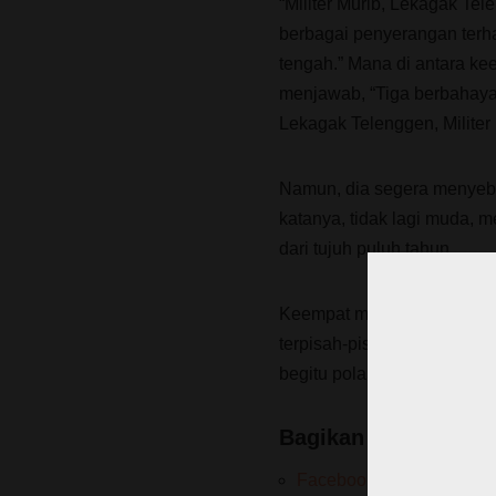
“Militer Murib, Lekagak Te
berbagai penyerangan terh
tengah.” Mana di antara ke
menjawab, “Tiga berbahaya
Lekagak Telenggen, Militer 
Namun, dia segera menyebut
katanya, tidak lagi muda, m
dari tujuh puluh tahun.
Keempat militan KKB itu, k
terpisah-pisah, seolah-ol
begitu pola komunikasi dan
Bagikan ini:
Facebook