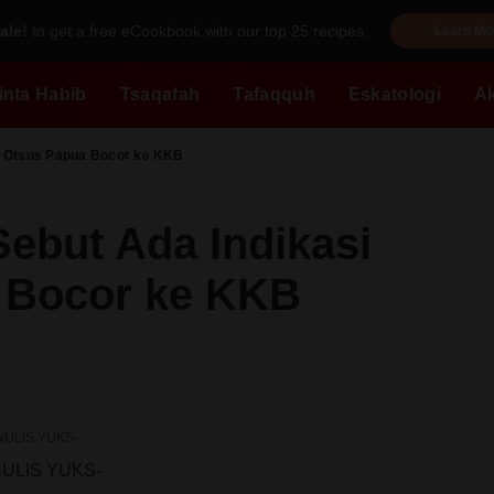
ale!
to get a free eCookbook with our top 25 recipes.
Learn Mo
inta Habib
Tsaqafah
Tafaqquh
Eskatologi
A
a Otsus Papua Bocor ke KKB
Sebut Ada Indikasi
 Bocor ke KKB
NULIS YUKS-