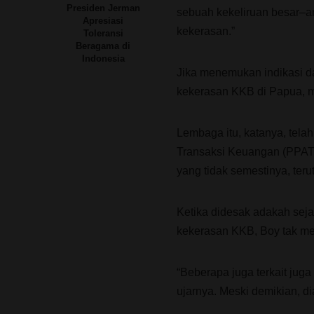
Presiden Jerman
sebuah kekeliruan besar–ar
Apresiasi
kekerasan.”
Toleransi
Beragama di
Indonesia
Jika menemukan indikasi d
kekerasan KKB di Papua, me
Lembaga itu, katanya, tela
Transaksi Keuangan (PPAT
yang tidak semestinya, ter
Ketika didesak adakah seja
kekerasan KKB, Boy tak m
“Beberapa juga terkait juga
ujarnya. Meski demikian, d