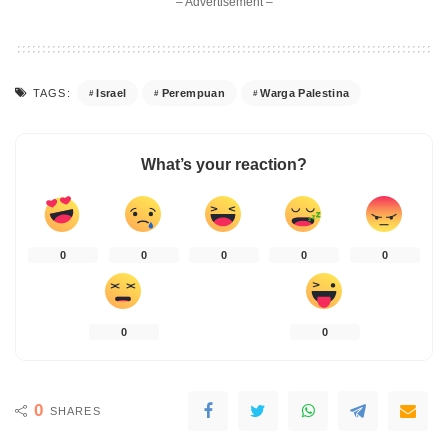
– Advertisement –
Israel
Perempuan
Warga Palestina
TAGS:
What’s your reaction?
0
0
0
0
0
0
0
0
SHARES