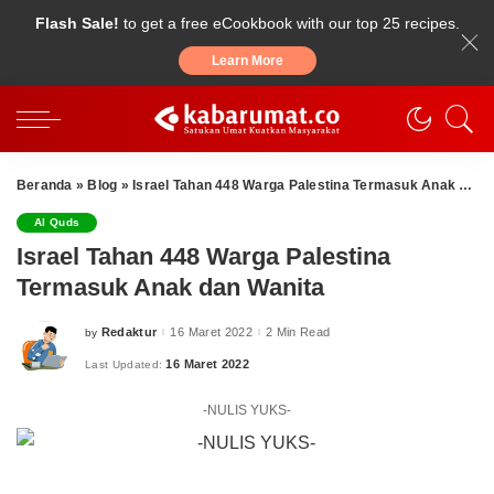
Flash Sale!
to get a free eCookbook with our top 25 recipes.
Learn More
Beranda
»
Blog
»
Israel Tahan 448 Warga Palestina Termasuk Anak dan Wanita
Al Quds
Israel Tahan 448 Warga Palestina
Termasuk Anak dan Wanita
Redaktur
16 Maret 2022
2 Min Read
by
Posted
by
16 Maret 2022
Last Updated:
-NULIS YUKS-