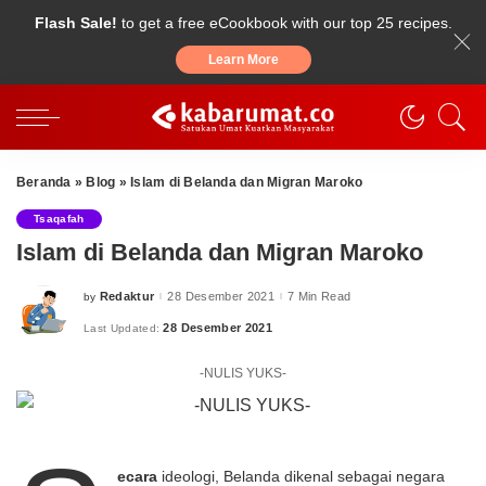
Flash Sale!
to get a free eCookbook with our top 25 recipes.
Learn More
Beranda
»
Blog
»
Islam di Belanda dan Migran Maroko
Tsaqafah
Islam di Belanda dan Migran Maroko
Redaktur
28 Desember 2021
7 Min Read
by
Posted
by
28 Desember 2021
Last Updated:
-NULIS YUKS-
ecara
ideologi, Belanda dikenal sebagai negara