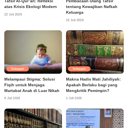
Tafsir Al-Qur’an: Refleksi
Pembacaan Ulang Tafsir
atas Krisis Ekologi Modern
tentang Kewajiban Nafkah
Keluarga
22 Juli 2026
15 Juli 2026
Tafaqquh
Tafaqquh
Melampaui Stigma: Solusi
Makna Hadis Mati Jahiliyah:
Fiqih untuk Menjaga
Apakah Berlaku bagi yang
Martabat Anak di Luar Nikah
Mengkritik Pemimpin?
8 Juli 2026
1 Juli 2026