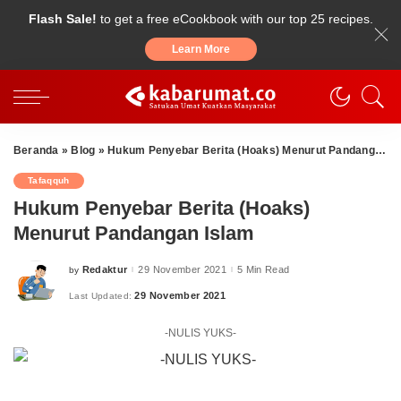
Flash Sale!
to get a free eCookbook with our top 25 recipes.
Learn More
Beranda
»
Blog
»
Hukum Penyebar Berita (Hoaks) Menurut Pandangan Islam
Tafaqquh
Hukum Penyebar Berita (Hoaks)
Menurut Pandangan Islam
Redaktur
29 November 2021
5 Min Read
by
Posted
by
29 November 2021
Last Updated:
-NULIS YUKS-