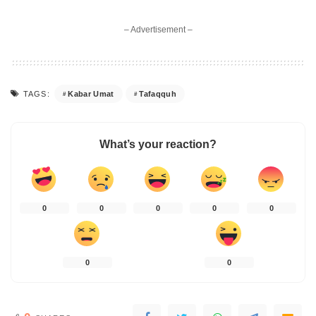
– Advertisement –
Kabar Umat
Tafaqquh
TAGS:
What’s your reaction?
0
0
0
0
0
0
0