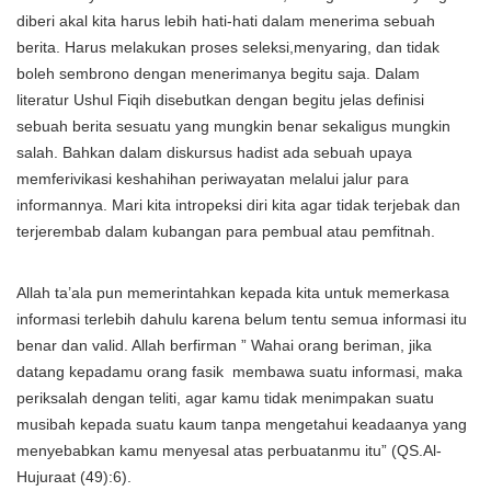
diberi akal kita harus lebih hati-hati dalam menerima sebuah
berita. Harus melakukan proses seleksi,menyaring, dan tidak
boleh sembrono dengan menerimanya begitu saja. Dalam
literatur Ushul Fiqih disebutkan dengan begitu jelas definisi
sebuah berita sesuatu yang mungkin benar sekaligus mungkin
salah. Bahkan dalam diskursus hadist ada sebuah upaya
memferivikasi keshahihan periwayatan melalui jalur para
informannya. Mari kita intropeksi diri kita agar tidak terjebak dan
terjerembab dalam kubangan para pembual atau pemfitnah.
Allah ta’ala pun memerintahkan kepada kita untuk memerkasa
informasi terlebih dahulu karena belum tentu semua informasi itu
benar dan valid. Allah berfirman ” Wahai orang beriman, jika
datang kepadamu orang fasik membawa suatu informasi, maka
periksalah dengan teliti, agar kamu tidak menimpakan suatu
musibah kepada suatu kaum tanpa mengetahui keadaanya yang
menyebabkan kamu menyesal atas perbuatanmu itu” (QS.Al-
Hujuraat (49):6).