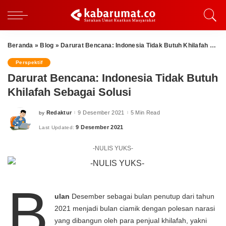
Beranda
»
Blog
»
Darurat Bencana: Indonesia Tidak Butuh Khilafah Sebagai Solusi
Perspektif
Darurat Bencana: Indonesia Tidak Butuh
Khilafah Sebagai Solusi
Redaktur
9 Desember 2021
5 Min Read
by
Posted
by
9 Desember 2021
Last Updated:
-NULIS YUKS-
B
ulan
Desember sebagai bulan penutup dari tahun
2021 menjadi bulan ciamik dengan polesan narasi
yang dibangun oleh para penjual khilafah, yakni