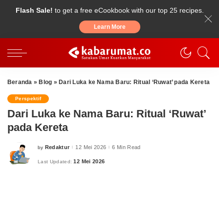
Flash Sale!
to get a free eCookbook with our top 25 recipes.
Learn More
Beranda
»
Blog
»
Dari Luka ke Nama Baru: Ritual ‘Ruwat’ pada Kereta
Perspektif
Dari Luka ke Nama Baru: Ritual ‘Ruwat’
pada Kereta
Redaktur
12 Mei 2026
6 Min Read
by
Posted
by
12 Mei 2026
Last Updated: