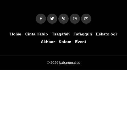
Home
Cinta Habib
Tsaqafah
Tafaqquh
Eskatologi
Akhbar
Kolom
Event
© 2026 kabarumat.co