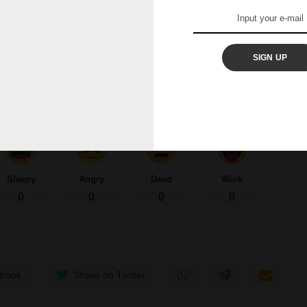
dvertisement –
SIGN UP
your reaction?
Sleepy
Angry
Dead
Wink
0
0
0
0
ebook
Share on Twitter