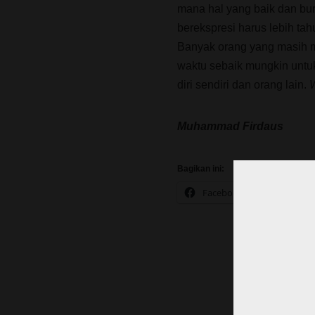
mana hal yang baik dan bur
berekspresi harus lebih tah
Banyak orang yang masih m
waktu sebaik mungkin untuk
diri sendiri dan orang lain.
W
Muhammad Firdaus
Bagikan ini:
Facebook
X
– INDON