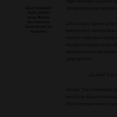
ingin mendapat uang dari 
dari perilaku yang membahay
Jejak Intelektual
Hadis: Rihlah
Imam Muslim
dan Transmisi
Dalam Islam, agama yang me
Sahih Muslim ke
bekerja demi mendapatkan u
Nusantara
mencari uang harus dengan
kepada hambanya untuk men
membahayakan diri sendiri 
yang berbunyi,
لّٰهَ يُحِبُّ الْمُحْسِنِيْنَ
Artinya: “Dan infakkanlah (
sendiri) ke dalam kebinasa
Allah menyukai orang-orang