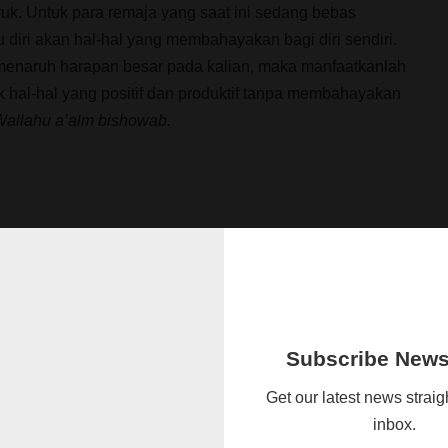
uk. Untuk para remaja yang saat ini sedang bebas
u diri akan hal-hal yang membahayakan bagi diri sendiri.
enaruh harapan besar pada kalian, maka manfaatkanlah
 hal-hal yang positif dan produktif tanpa membahayakan
allahu a’alm bishowab.
Subscribe Newsl
Get our latest news straig
inbox.
ESIA WORLDWIDE –