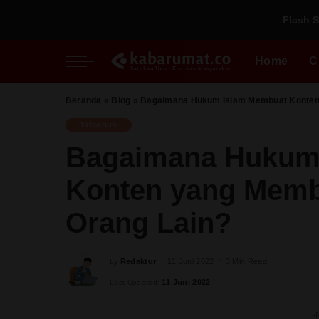
Flash S
Nasional
Inspiratif
Fikih Pradaban
Regional
Perspektif
Kupi
Home
C
Al Quds
Pesantren
Perempuan
Beranda
»
Blog
»
Bagaimana Hukum Islam Membuat Konten 
Nasional
Inspiratif
Fikih Pradaban
Milenial
Tafaqquh
Regional
Perspektif
Kupi
Bagaimana Hukum
Al Quds
Pesantren
Konten yang Memb
Perempuan
Milenial
Orang Lain?
Redaktur
11 Juni 2022
3 Min Read
by
Posted
by
11 Juni 2022
Last Updated:
-