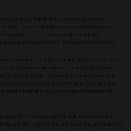
enghalang laju truk di jalan, semakin hari, semakin
ka benar-benar tidak patut dicontoh dan dibudayakan
hal tersebut mereka lakukan hanya ingin memenuhi
ebuah konten di media sosial. (Kompas.com 5/06/2022)
elayang karena kejadian yang tidak berfaedah itu. Umur
ih muda seharusnya bisa digunakan untuk hal-hal yang
engan sungguh-sungguh atau membantu meringankan kerja
lah melakukan hal yang membahayakan diri sendiri dan
a mereka sedih jika kejadian mengenaskan itu terjadi
reka yang berani menghalangi laju truk, sebenarnya ada
ti ingin viral, ingin terlihat lebih keren dari yang lain atau