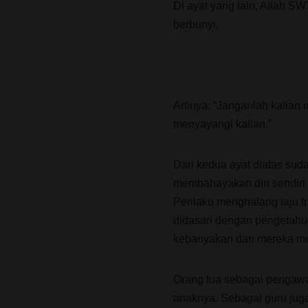
Di ayat yang lain, Allah SW
berbunyi,
Artinya: “Janganlah kalian
menyayangi kalian.”
Dari kedua ayat diatas sud
membahayakan diri sendiri 
Perilaku menghalang laju t
didasari dengan pengetahua
kebanyakan dari mereka me
Orang tua sebagai pengawa
anaknya. Sebagai guru jug