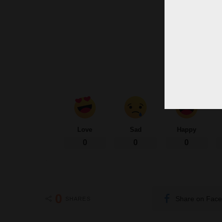
– A
What’s 
Love
Sad
Happy
0
0
0
0
Share on Fac
SHARES