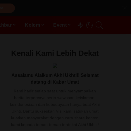
re
khbar
Kolom
Event
Kenali Kami Lebih Dekat
Assalamu Alaikum Akhi Ukhti!! Selamat
datang di Kabar Umat
Kami hadir setiap saat untuk menyampaikan
berita terpercaya serta wawasan keislaman,
keindonesiaan dan kebudayaan hanya buat Akhi
Ukhti. Bantu sukseskan Visi kami satukan umat
kuatkan masyarakat dengan cara share konten
kami kepada teman-teman terdekat Akhi Ukhti !