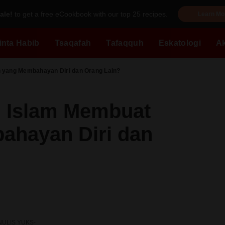
ale!
to get a free eCookbook with our top 25 recipes.
Learn Mo
inta Habib
Tsaqafah
Tafaqquh
Eskatologi
A
yang Membahayan Diri dan Orang Lain?
 Islam Membuat
ahayan Diri dan
NULIS YUKS-