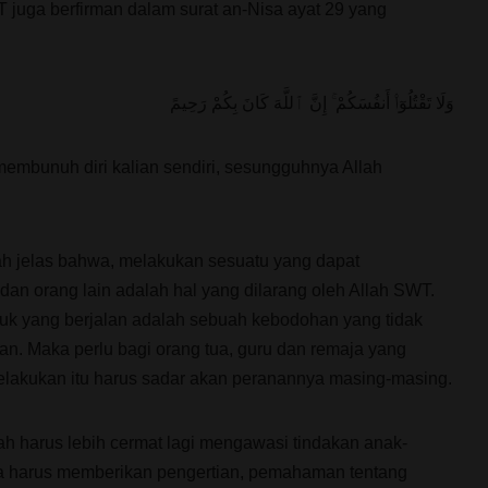
T juga berfirman dalam surat an-Nisa ayat 29 yang
وَلَا تَقْتُلُوٓا۟ أَنفُسَكُمْ ۚ إِنَّ ٱللَّهَ كَانَ بِكُمْ رَحِيمً
 membunuh diri kalian sendiri, sesungguhnya Allah
ah jelas bahwa, melakukan sesuatu yang dapat
dan orang lain adalah hal yang dilarang oleh Allah SWT.
ruk yang berjalan adalah sebuah kebodohan yang tidak
n. Maka perlu bagi orang tua, guru dan remaja yang
lakukan itu harus sadar akan peranannya masing-masing.
h harus lebih cermat lagi mengawasi tindakan anak-
a harus memberikan pengertian, pemahaman tentang