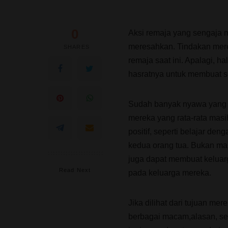
0
Aksi remaja yang sengaja m
meresahkan. Tindakan mere
SHARES
remaja saat ini. Apalagi, 
hasratnya untuk membuat s
Sudah banyak nyawa yang m
mereka yang rata-rata mas
positif, seperti belajar d
kedua orang tua. Bukan ma
juga dapat membuat keluarg
Read Next
pada keluarga mereka.
Jika dilihat dari tujuan me
berbagai macam,alasan, seper