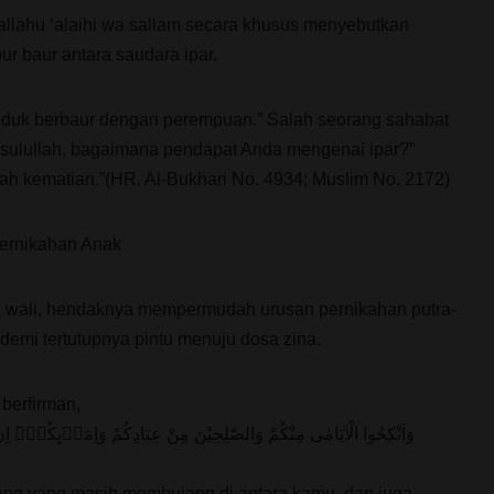
allahu ‘alaihi wa sallam secara khusus menyebutkan
r baur antara saudara ipar,
duduk berbaur dengan perempuan.” Salah seorang sahabat
sulullah, bagaimana pendapat Anda mengenai ipar?”
ah kematian.”(HR. Al-Bukhari No. 4934; Muslim No. 2172)
ernikahan Anak
a wali, hendaknya mempermudah urusan pernikahan putra-
 demi tertutupnya pintu menuju dosa zina.
berfirman,
وَاَنْكِحُوا الْاَيَامٰى مِنْكُمْ وَالصّٰلِحِيْنَ مِنْ عِبَادِكُمْ وَاِمَاۤىِٕكُمْۗ اِنْ ي
ang yang masih membujang di antara kamu, dan juga