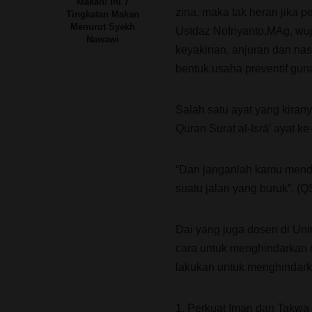
Makan! Ini 7
zina, maka tak heran jika p
Tingkatan Makan
Menurut Syekh
Ustdaz Nofriyanto,MAg, wuj
Nawawi
keyakinan, anjuran dan nas
bentuk usaha preventif guna
Salah satu ayat yang kirany
Quran Surat al-Isrā’ ayat ke
“Dan janganlah kamu mendek
suatu jalan yang buruk”. (QS
Dai yang juga dosen di Uni
cara untuk menghindarkan dir
lakukan untuk menghindarkan
1. Perkuat Iman dan Takwa