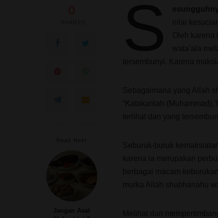
S
0
esungguhn
nilai kesuci
SHARES
Oleh karena i
wata’ala mel
tersembunyi. Karena maksi
Sebagaimana yang Allah sh
“Katakanlah (Muhammad),‘
terlihat dan yang tersembunyi
Read Next
Seburuk-buruk kemaksiatan
karena ia merupakan perb
berbagai macam keburukan, 
murka Allah shubhanahu wa
Jangan Asal
Melihat dan mempertimbang