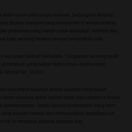
ur antar lawan jenis tanpa mahram. Sedangkan khalwat
puan (bukan mahram) yang menyendiri di tempat tertentu.
lah perbuatan yang haram untuk dilakukan. Ikhtilath dan
sar bagi seorang hamba menuju jurang dosa zina.
ihi wa sallam pernah bersabda, “Janganlah seorang lelaki
g perempuan yang bukan mahramnya, karena yang
HR. Ahmad No. 14241)
alah bercampur baurnya antara saudara yang bukan
 masih saudara dekat, namun tetap saja selama ia bukan
ak diperkenankan. Selain karena kesempatan yang lebih
ru yang banyak menipu dan menyebabkan terjadinya hal
m hal ini termasuk sesama saudara ipar.