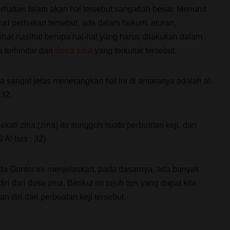
erhatian Islam akan hal tersebut sangatlah besar. Menurut
ud perhatian tersebut, ada dalam hukum, aturan,
ihat-nasihat berupa hal-hal yang harus dilakukan dalam
 terhindar dari
dosa zina
yang terkutuk tersebut.
a sangat jelas menerangkan hal ini di antaranya adalah al-
-32,
ati zina;(zina) itu sungguh suatu perbuatan keji, dan
 Al Isra : 32)
da Gontor ini menjelaskan, pada dasarnya, ada banyak
i dari dosa zina. Berikut ini tujuh tips yang dapat kita
 diri dari perbuatan keji tersebut.