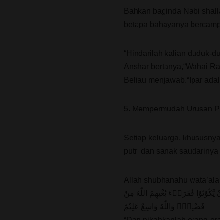
Bahkan baginda Nabi shall
betapa bahayanya bercampu
“Hindarilah kalian duduk-
Anshar bertanya,“Wahai Ra
Beliau menjawab,“Ipar adal
5. Mempermudah Urusan P
Setiap keluarga, khususny
putri dan sanak saudarinya
Allah shubhanahu wata’ala 
َّكُوْنُوْا فُقَرَاۤءَ يُغْنِهِمُ اللّٰهُ مِنْ
فَضْلِهٖۗ وَاللّٰهُ وَاسِعٌ عَلِيْمٌ
“Dan nikahkanlah orang-or