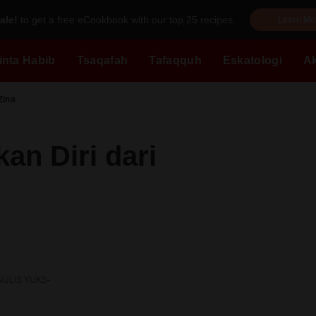
ale!
to get a free eCookbook with our top 25 recipes.
Learn Mo
inta Habib
Tsaqafah
Tafaqquh
Eskatologi
A
Zina
an Diri dari
NULIS YUKS-