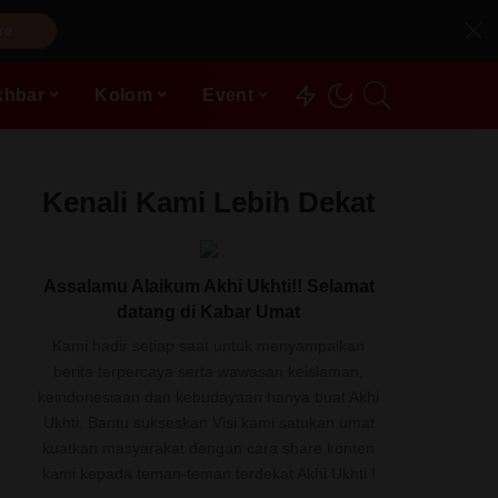
re
khbar
Kolom
Event
Kenali Kami Lebih Dekat
Assalamu Alaikum Akhi Ukhti!! Selamat
datang di Kabar Umat
Kami hadir setiap saat untuk menyampaikan
berita terpercaya serta wawasan keislaman,
keindonesiaan dan kebudayaan hanya buat Akhi
Ukhti. Bantu sukseskan Visi kami satukan umat
kuatkan masyarakat dengan cara share konten
kami kepada teman-teman terdekat Akhi Ukhti !