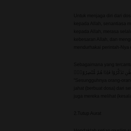
Untuk menjaga diri dari d
kepada Allah, senantiasa 
kepada Allah, merasa selal
kebesaran Allah, dan meng
mendurhakai perintah-Nya 
Sebagaimana yang tercantum
ْطٰنِ تَذَكَّرُوْا فَاِذَا هُمْ مُّبْصِرُوْنَۚ
“Sesungguhnya orang-orang
jahat (berbuat dosa) dari s
juga mereka melihat (kesala
2.Tutup Aurat
Hendaklah setiap muslim s