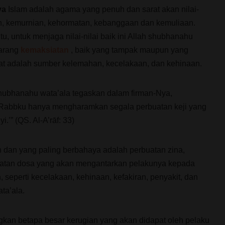
ya
Islam adalah agama yang penuh dan sarat akan nilai-
an, kemurnian, kehormatan, kebanggaan dan kemuliaan.
tu, untuk menjaga nilai-nilai baik ini Allah shubhanahu
arang
kemaksiatan
, baik yang tampak maupun yang
at adalah sumber kelemahan, kecelakaan, dan kehinaan.
ubhanahu wata’ala tegaskan dalam firman-Nya,
Rabbku hanya mengharamkan segala perbuatan keji yang
.’” (QS. Al-A’rāf: 33)
 dan yang paling berbahaya adalah perbuatan zina,
uatan dosa yang akan mengantarkan pelakunya kepada
seperti kecelakaan, kehinaan, kefakiran, penyakit, dan
ta’ala.
kan betapa besar kerugian yang akan didapat oleh pelaku