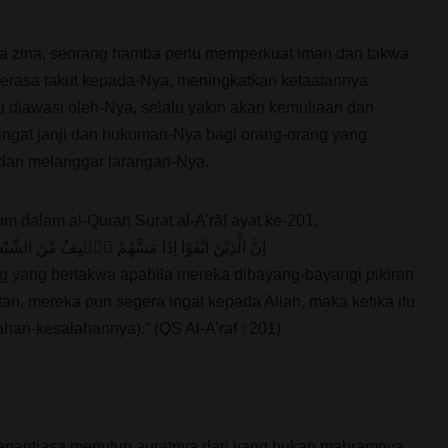
osa zina, seorang hamba perlu memperkuat iman dan takwa
merasa takut kepada-Nya, meningkatkan ketaatannya
u diawasi oleh-Nya, selalu yakin akan kemuliaan dan
ingat janji dan hukuman-Nya bagi orang-orang yang
dan melanggar larangan-Nya.
 dalam al-Quran Surat al-A’rāf ayat ke-201,
اِنَّ الَّذِيْنَ اتَّقَوْا اِذَا مَسَّهُمْ طٰۤىِٕفٌ مِّنَ الشَّي
 yang bertakwa apabila mereka dibayang-bayangi pikiran
etan, mereka pun segera ingat kepada Allah, maka ketika itu
han-kesalahannya).” (QS Al-A’raf : 201)
enantiasa menutup auratnya dari yang bukan mahramnya