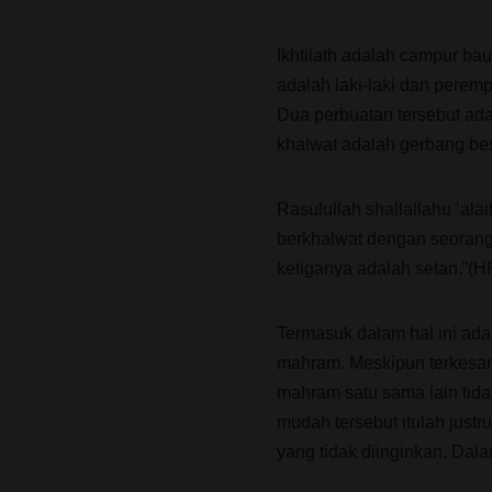
Ikhtilath adalah campur ba
adalah laki-laki dan perem
Dua perbuatan tersebut ada
khalwat adalah gerbang be
Rasulullah shallallahu ‘ala
berkhalwat dengan seoran
ketiganya adalah setan.”(
Termasuk dalam hal ini ad
mahram. Meskipun terkesan
mahram satu sama lain tid
mudah tersebut itulah just
yang tidak diinginkan. Dala