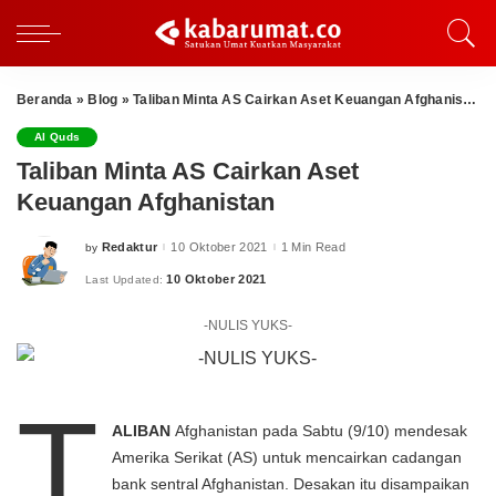
Beranda
»
Blog
»
Taliban Minta AS Cairkan Aset Keuangan Afghanistan
Al Quds
Taliban Minta AS Cairkan Aset
Keuangan Afghanistan
Redaktur
10 Oktober 2021
1 Min Read
by
Posted
by
10 Oktober 2021
Last Updated:
-NULIS YUKS-
T
ALIBAN
Afghanistan pada Sabtu (9/10) mendesak
Amerika Serikat (AS) untuk mencairkan cadangan
bank sentral Afghanistan. Desakan itu disampaikan