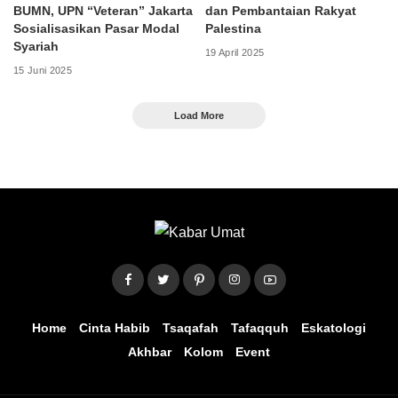
BUMN, UPN “Veteran” Jakarta
dan Pembantaian Rakyat
Sosialisasikan Pasar Modal
Palestina
Syariah
19 April 2025
15 Juni 2025
Load More
Home
Cinta Habib
Tsaqafah
Tafaqquh
Eskatologi
Akhbar
Kolom
Event