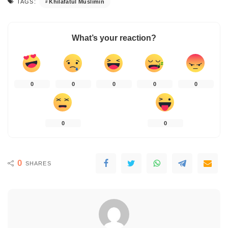
Khilafatul Muslimin
TAGS:
What’s your reaction?
0
0
0
0
0
0
0
0
SHARES