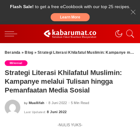
Flash Sale!
to get a free eCookbook with our top 25 recipes.
Learn More
Beranda
»
Blog
»
Strategi Literasi Khilafatul Muslimin: Kampanye melalui Tulisan hingga Pemanfaatan Media Sosial
Milenial
Strategi Literasi Khilafatul Muslimin:
Kampanye melalui Tulisan hingga
Pemanfaatan Media Sosial
Muallifah
8 Juni 2022
5 Min Read
by
Posted
by
8 Juni 2022
Last Updated:
-NULIS YUKS-