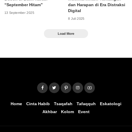
“September Hitam”
dan Harapan di Era Distraksi
Digital
13 September 2025
8 Juli 2025
Load More
Home
Cinta Habib
Tsaqafah
Tafaqquh
Eskatologi
Akhbar
Kolom
Event