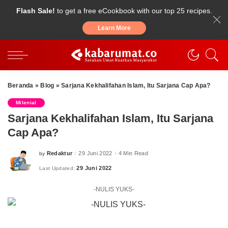
Flash Sale!
to get a free eCookbook with our top 25 recipes.
Learn More
Beranda
»
Blog
»
Sarjana Kekhalifahan Islam, Itu Sarjana Cap Apa?
Milenial
Sarjana Kekhalifahan Islam, Itu Sarjana
Cap Apa?
Redaktur
29 Juni 2022
4 Min Read
by
Posted
by
29 Juni 2022
Last Updated:
-NULIS YUKS-