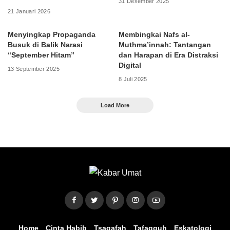
31 Desember 2025
21 Januari 2026
Menyingkap Propaganda
Membingkai Nafs al-
Busuk di Balik Narasi
Muthma’innah: Tantangan
“September Hitam”
dan Harapan di Era Distraksi
Digital
13 September 2025
8 Juli 2025
Load More
Home
Cinta Habib
Tsaqafah
Tafaqquh
Eskatologi