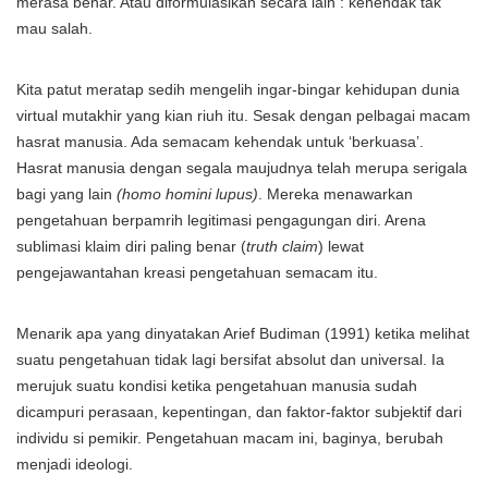
merasa benar. Atau diformulasikan secara lain : kehendak tak
mau salah.
Kita patut meratap sedih mengelih ingar-bingar kehidupan dunia
virtual mutakhir yang kian riuh itu. Sesak dengan pelbagai macam
hasrat manusia. Ada semacam kehendak untuk ‘berkuasa’.
Hasrat manusia dengan segala maujudnya telah merupa serigala
bagi yang lain
(homo homini lupus)
. Mereka menawarkan
pengetahuan berpamrih legitimasi pengagungan diri. Arena
sublimasi klaim diri paling benar (
truth claim
) lewat
pengejawantahan kreasi pengetahuan semacam itu.
Menarik apa yang dinyatakan Arief Budiman (1991) ketika melihat
suatu pengetahuan tidak lagi bersifat absolut dan universal. Ia
merujuk suatu kondisi ketika pengetahuan manusia sudah
dicampuri perasaan, kepentingan, dan faktor-faktor subjektif dari
individu si pemikir. Pengetahuan macam ini, baginya, berubah
menjadi ideologi.