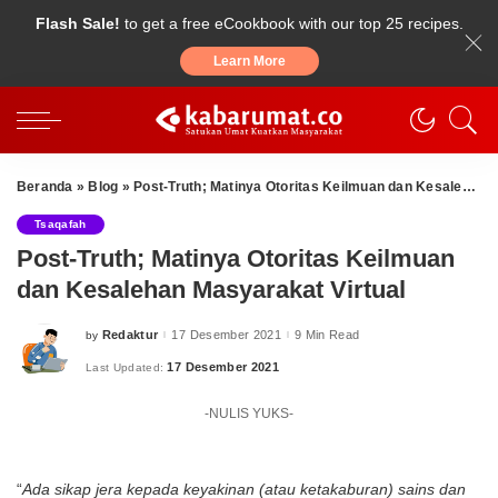
Flash Sale!
to get a free eCookbook with our top 25 recipes.
Learn More
Beranda
»
Blog
»
Post-Truth; Matinya Otoritas Keilmuan dan Kesalehan Masyarakat Virtual
Tsaqafah
Post-Truth; Matinya Otoritas Keilmuan
dan Kesalehan Masyarakat Virtual
Redaktur
17 Desember 2021
9 Min Read
by
Posted
by
17 Desember 2021
Last Updated:
-NULIS YUKS-
“
Ada sikap jera kepada keyakinan (atau ketakaburan) sains dan