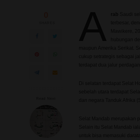
A
0
rab
Saudi se
terbesar, de
SHARES
Mawikere, 20
hubungan den
maupun Amerika Serikat. Se
cukup setrategis sebagai j
terdapat dua jalur perdagan
Di selatan terdapat Selat H
sebelah utara terdapat Sel
Read Next
dan negara Tanduk Afrika (S
Selat Mandab merupakan p
Selain itu Selat Mandab ia
untuk bisa memasuki darata