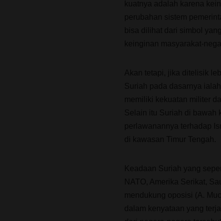
kuatnya adalah karena kein
perubahan sistem pemerinta
bisa dilihat dari simbol ya
keinginan masyarakat-nega
Akan tetapi, jika ditelisik
Suriah pada dasarnya iala
memiliki kekuatan militer d
Selain itu Suriah di bawa
perlawanannya terhadap Isr
di kawasan Timur Tengah.
Keadaan Suriah yang sepert
NATO, Amerika Serikat, Sau
mendukung oposisi (A. Muc
dalam kenyataan yang terja