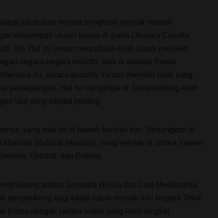
bagai salah satu negara penghasil minyak mentah
ngan menempati urutan kedua di dunia (Jessica Claudia
16: 10). Hal ini lantas menjadikan Arab Saudi menjalin
gan negara-negara industri, baik di daratan Eropa
mentara itu, secara georafis Yaman memiliki letak yang
alur perdagangan. Hal itu mengingat di Semenanjung Arab
gan laut yang sangat penting.
ormuz, yang saat ini di bawah kendali Iran. Sedangkan di
at Mandab (
Babu al-Mandab
), yang terletak di antara Yaman
omalia, Djibouti, dan Eritrea).
enghubung antara Samudra Hindia dan Laut Mediterania.
lah penghubung bagi kapal-kapal minyak dari Negara Teluk
n Eropa dengan jangka waktu yang lebih singkat.