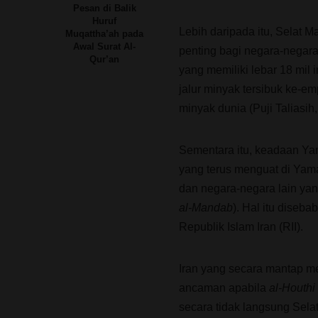
Pesan di Balik
Huruf
Lebih daripada itu, Selat 
Muqattha’ah pada
Awal Surat Al-
penting bagi negara-negara
Qur’an
yang memiliki lebar 18 mil
jalur minyak tersibuk ke-e
minyak dunia (Puji Taliasih,
Sementara itu, keadaan Yam
yang terus menguat di Yam
dan negara-negara lain yan
al-Mandab
). Hal itu dise
Republik Islam Iran (RII).
Iran yang secara mantap m
ancaman apabila
al-Houthi
secara tidak langsung Selat