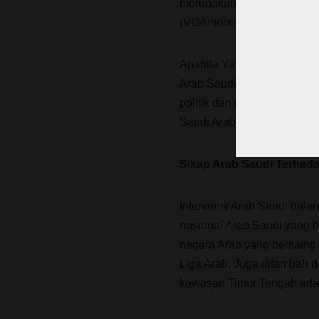
merupakan kelompok yang 
(VOAIndonesia, 2019: 12).”
Apabila Yaman jatuh ke ta
Arab Saudi dan mayoritas n
politik dan ekonomi. Selai
Saudi Arabia untuk bisa m
Sikap Arab Saudi Terhada
Intervensi Arab Saudi dala
nasional Arab Saudi yang 
negara Arab yang bersaing
Liga Arab. Juga ditambah 
kawasan Timur Tengah adal