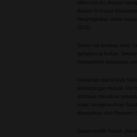
Maka dari itu, dengan mengi
Bassar Al-Assad diharapka
menyingkirkan daftar negar
2016).
Selain hal tersebut, Arab 
taringnya di Suriah. Terut
memperoleh kegagalan untu
Keinginan utama Arab Saudi
perdagangan minyak. Hal 
distribusi minyak ke bebe
tetapi, keinginan Arab Sau
ditunjukkan oleh Presiden 
Dalam konflik Suriah, jika