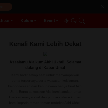
re
khbar
Kolom
Event
Kenali Kami Lebih Dekat
Assalamu Alaikum Akhi Ukhti!! Selamat
datang di Kabar Umat
Kami hadir setiap saat untuk menyampaikan
berita terpercaya serta wawasan keislaman,
keindonesiaan dan kebudayaan hanya buat Akhi
Ukhti. Bantu sukseskan Visi kami satukan umat
kuatkan masyarakat dengan cara share konten
kami kepada teman-teman terdekat Akhi Ukhti !