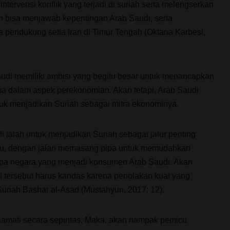
ntervensi konflik yang terjadi di suriah serta melengserkan
n bisa menjawab kepentingan Arab Saudi, serta
a pendukung setia Iran di Timur Tengah (Oktana Karbesi,
Saudi memiliki ambisi yang begitu besar untuk menancapkan
ama dalam aspek perekonomian. Akan tetapi, Arab Saudi
k menjadikan Suriah sebagai mitra ekonominya.
 ialah untuk menjadikan Suriah sebagai jalur penting
itu, dengan jalan memasang pipa untuk memudahkan
rapa negara yang menjadi konsumen Arab Saudi. Akan
di tersebut harus kandas karena penolakan kuat yang
Suriah Bashar al-Asad (Mustahyun, 2017: 12).
 diamati secara sepintas. Maka, akan nampak pemicu