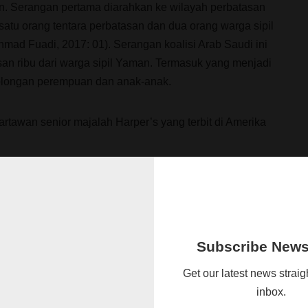
. Serangan pertama diarahkan ke wilayah perbatasan
atu orang tentara perbatasan dan dua orang warga sipil
ad Fuadi, 2017: 01). Serangan koalisi Arab Saudi ini
an ribu dari warga sipil Yaman. Termasuk yang menjadi
olongan perempuan dan anak-anak.
tawan senior majalah Harper’s yang terbit di Amerika
ng beraliran Sunni merasa ketakutan menyaksikan
jata
al-Houthi
yang beraliran Syi’ah, yang mendapatkan
ekaligus merupakan musuh besar Arab Saudi. Arab Saudi
Iran akan membangun pangkalan militernya di perbatasan
Subscribe Newsl
l ini sebenarnya hanyalah sebuah ketakutan yang tidak
Get our latest news straig
arena Iran sendiri tidak memiliki maksud seperti itu. Iran
inbox.
yang sangat erat dengan kelompok
al-Houthi
yang