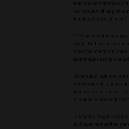
tentunya menyebabkan Ara
Iran mengambil langkah pa
dianggap berada di bawah 
Al-Houthi
dan Iran yang jug
Syi’ah. Perbedaan akidah j
mayoritas menganut Salafi
secara tegas sering mengel
Hal tersebut juga menjadi 
memperoleh dukungan dari
dukungan negara-negara Su
kelompok
al-Houthi
di Yam
Tepat pada tanggal 29 Apr
bin Nayef memberikan pern