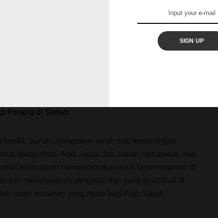
berpaham Syi’ah yang mendominasi Yaman bagian utara
SIGN UP
ngan
al-Ho
u
thi
yang berada di bawah kendali Iran. Maka,
egara kawasan Teluk akan merasa terhimpit baik secara
n itu juga akan mengurangi pengaruh serta peran penting
engendalikan pemerintahan Yaman.
p Perang di Suriah
m konflik Suriah, merupakan salah satu kepentingan
harus diwujudkan. Arab Saudi dan Suriah merupakan dua
 amat ketat dalam memperebutkan kursi kepemimpinan di
dengan meningkatnya pengaruh Iran yang amat kuat di
ah suatu ancaman yang nyata bagi Arab Saudi.