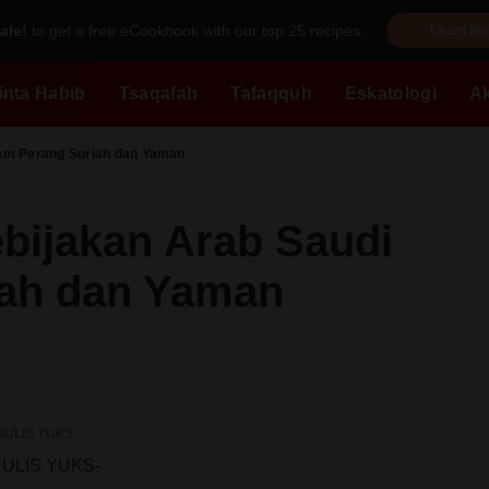
ale!
to get a free eCookbook with our top 25 recipes.
Learn Mo
inta Habib
Tsaqafah
Tafaqquh
Eskatologi
A
lam Perang Suriah dan Yaman
bijakan Arab Saudi
iah dan Yaman
NULIS YUKS-