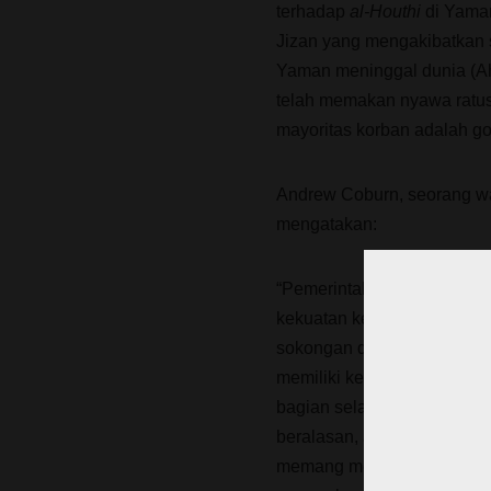
terhadap
al-Houthi
di Yaman
Jizan yang mengakibatkan s
Yaman meninggal dunia (Ahm
telah memakan nyawa ratus
mayoritas korban adalah g
Andrew Coburn, seorang war
mengatakan:
“Pemerintah Arab Saudi ya
kekuatan kelompok bersen
sokongan dari Iran, dan s
memiliki ketakutan bahwa 
bagian selatannya. Tapi ha
beralasan, alias paranoia, k
memang memilki hubungan 