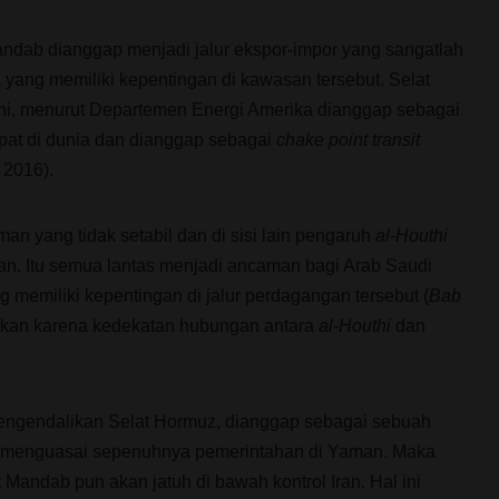
Mandab dianggap menjadi jalur ekspor-impor yang sangatlah
 yang memiliki kepentingan di kawasan tersebut. Selat
 ini, menurut Departemen Energi Amerika dianggap sebagai
mpat di dunia dan dianggap sebagai
chake point transit
 2016).
an yang tidak setabil dan di sisi lain pengaruh
al-Houthi
an. Itu semua lantas menjadi ancaman bagi Arab Saudi
g memiliki kepentingan di jalur perdagangan tersebut (
Bab
babkan karena kedekatan hubungan antara
al-Houthi
dan
engendalikan Selat Hormuz, dianggap sebagai sebuah
menguasai sepenuhnya pemerintahan di Yaman. Maka
 Mandab pun akan jatuh di bawah kontrol Iran. Hal ini