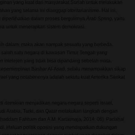
ginan yang kuat dari masyarakat Suriah untuk melakukan
han yang selama ini dianggap otoritarianisme. Hal ini,
ng diperlihatkan dalam proses bergulirnya
Arab Spring
, yaitu
ra untuk menerapkan sistem demokrasi.
 lebih dalam, maka akan nampak sesuatu yang berbeda.
h salah satu negara di kawasan Timur Tengah yang
an intelejen yang tidak bisa dipandang sebelah mata.
h kepemimpinan Bashar Al-Asad, selalu menampakkan sikap
ael yang notabenenya adalah sekutu kuat Amerika Serikat
i demikian menjadikan negara-negara seperti Israel,
di Arabia, Turki, dan Qatar melakukan langkah dengan
haddam Fahham dan A.M. Kartatmaja, 2014: 06). Padahal
di. Haluan politik oposisi yang mendapatkan dukungan