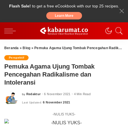
Flash Sale!
to get a free eCookbook with our top 25 recipes.
Learn More
Beranda
»
Blog
»
Pemuka Agama Ujung Tombak Pencegahan Radikalisme dan Intoleransi
Perspektif
Pemuka Agama Ujung Tombak
Pencegahan Radikalisme dan
Intoleransi
Redaktur
6 November 2021
4 Min Read
by
Posted
by
6 November 2021
Last Updated:
-NULIS YUKS-